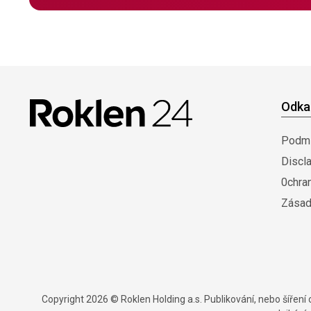
Odka
Podmí
Discl
0chra
Zásad
Copyright 2026 © Roklen Holding a.s. Publikování, nebo šířen