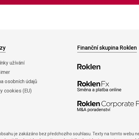
zy
Finanční skupina Roklen
nky užívání
aimer
na osobních údajů
y cookies (EU)
í obsahu je zakázáno bez předchozího souhlasu. Texty na tomto webu nes