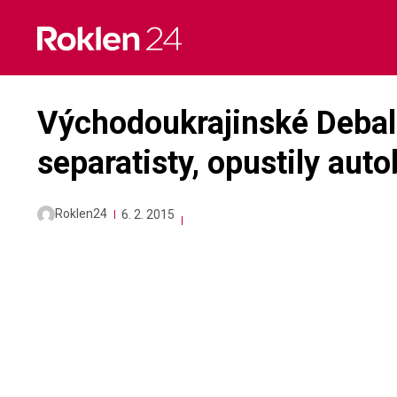
Skip
to
content
Východoukrajinské Debal
separatisty, opustily auto
Roklen24
6. 2. 2015