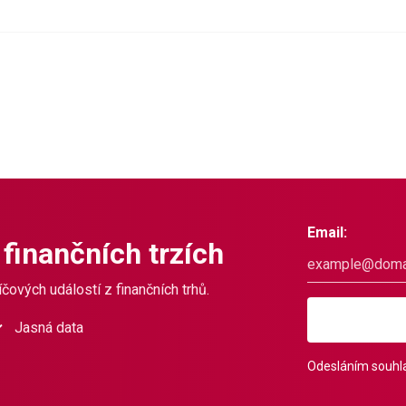
Email:
 finančních trzích
čových událostí z finančních trhů.
Jasná data
Odesláním souhla