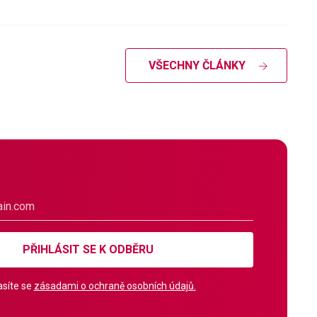
VŠECHNY ČLÁNKY
PŘIHLÁSIT SE K ODBĚRU
síte se
zásadami o ochraně osobních údajů.