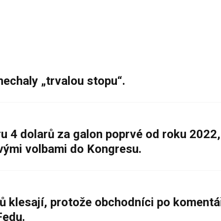
nechaly „trvalou stopu“.
 4 dolarů za galon poprvé od roku 2022,
ovými volbami do Kongresu.
ů klesají, protože obchodníci po komentá
Fedu.