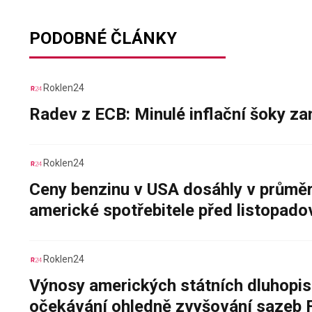
PODOBNÉ ČLÁNKY
Roklen24
Radev z ECB: Minulé inflační šoky za
Roklen24
Ceny benzinu v USA dosáhly v průměru
americké spotřebitele před listopad
Roklen24
Výnosy amerických státních dluhopis
očekávání ohledně zvyšování sazeb 