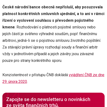
České národní bance obecně nepřísluší, aby posuzovala
platnost konkrétních smluvních ujednání, a to ani v rámci
řízení o vyslovení souhlasu s převodem pojistného
kmene
. Rozhodování o platnosti pojistné smlouvy nebo
jejích částí je svěřeno výhradně soudům, popř. finančnímu
arbitrovi, jedná-li se o pojistnou smlouvu životního pojištění.
Za stávající právní úpravy rozhodují soudy a finanční arbitr
vždy v jednotlivém případě a jejich závěry jsou závazné
pouze pro strany konkrétního sporu.
Konzistentnost v přístupu ČNB dokládá
vyjádření ČNB ze dne
29. února 2020
.
Zapojte se do newsletteru o novinkách
ze světa finančních trhů.