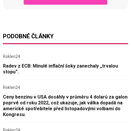
PODOBNÉ ČLÁNKY
Roklen24
Radev z ECB: Minulé inflační šoky zanechaly „trvalou
stopu“.
Roklen24
Ceny benzinu v USA dosáhly v průměru 4 dolarů za galon
poprvé od roku 2022, což ukazuje, jak válka dopadá na
americké spotřebitele před listopadovými volbami do
Kongresu.
Roklen24