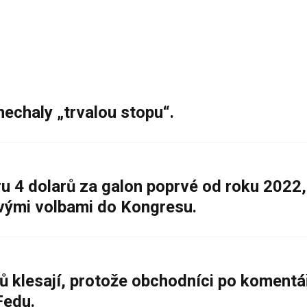
nechaly „trvalou stopu“.
 4 dolarů za galon poprvé od roku 2022,
ovými volbami do Kongresu.
ů klesají, protože obchodníci po komentá
Fedu.