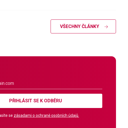
VŠECHNY ČLÁNKY
PŘIHLÁSIT SE K ODBĚRU
síte se
zásadami o ochraně osobních údajů.