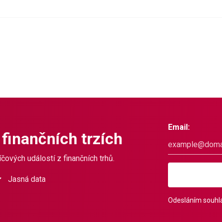
Email:
 finančních trzích
čových událostí z finančních trhů.
Jasná data
Odesláním souhla