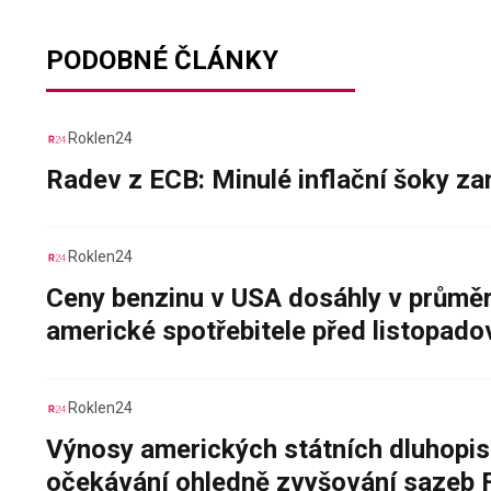
PODOBNÉ ČLÁNKY
Roklen24
Radev z ECB: Minulé inflační šoky za
Roklen24
Ceny benzinu v USA dosáhly v průměru
americké spotřebitele před listopad
Roklen24
Výnosy amerických státních dluhopis
očekávání ohledně zvyšování sazeb 