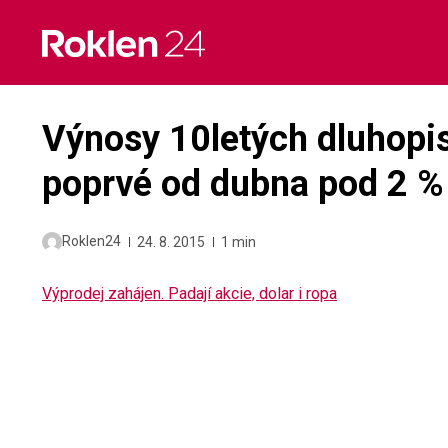
Skip
to
content
Výnosy 10letých dluhopis
poprvé od dubna pod 2 %
Roklen24
24. 8. 2015
1 min
Výprodej zahájen. Padají akcie, dolar i ropa