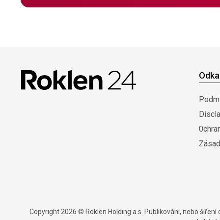
Odka
Podmí
Discl
0chra
Zásad
Copyright 2026 © Roklen Holding a.s. Publikování, nebo šířen