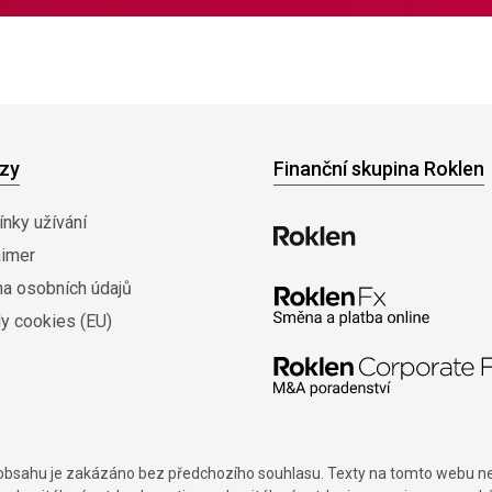
zy
Finanční skupina Roklen
nky užívání
aimer
na osobních údajů
y cookies (EU)
í obsahu je zakázáno bez předchozího souhlasu. Texty na tomto webu nes