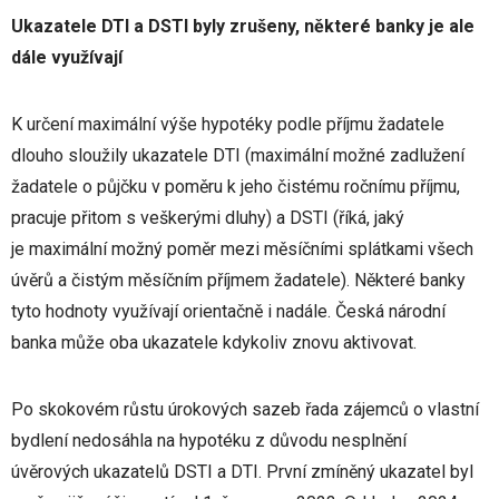
Ukazatele DTI a DSTI byly zrušeny, některé banky je ale
dále využívají
K určení maximální výše hypotéky podle příjmu žadatele
dlouho sloužily ukazatele DTI (maximální možné zadlužení
žadatele o půjčku v poměru k jeho čistému ročnímu příjmu,
pracuje přitom s veškerými dluhy) a DSTI (říká, jaký
je maximální možný poměr mezi měsíčními splátkami všech
úvěrů a čistým měsíčním příjmem žadatele). Některé banky
tyto hodnoty využívají orientačně i nadále. Česká národní
banka může oba ukazatele kdykoliv znovu aktivovat.
Po skokovém růstu úrokových sazeb řada zájemců o vlastní
bydlení nedosáhla na hypotéku z důvodu nesplnění
úvěrových ukazatelů DSTI a DTI. První zmíněný ukazatel byl