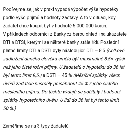
Podívejme se, jak v praxi vypadá výpočet výše hypotéky
podle výše příjmů a hodnoty zástavy. A to v situaci, kdy
žadatel chce koupit byt v hodnotě 5 000 000 korun.
V příkladech odborníci z Banky.cz berou ohled i na ukazatele
DTI a DTSI, kterými se některé banky stále řídí. Poslední
platné limity DTI a DSTI byly následující: DTI – 8,5
(Celkové
zadlužení daného člověka smělo být maximálně 8,5× vyšší
než jeho čisté roční příjmy. U žadatelů o hypotéku do 36 let
byl tento limit 9,5.)
a DSTI – 45 %
(Měsíční splátky všech
úvěrů žadatele nesměly přesáhnout 45 % z jeho čistého
měsíčního příjmu. Do těchto výdajů se počítaly i budoucí
splátky hypotečního úvěru. U lidí do 36 let byl tento limit
50 %.)
Zaměříme se na 3 typy žadatelů: