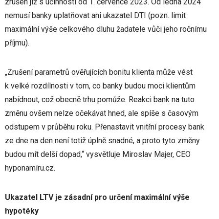
zrušen již s účinností od 1. července 2023. Od ledna 2024
nemusí banky uplatňovat ani ukazatel DTI (pozn. limit
maximální výše celkového dluhu žadatele vůči jeho ročnímu
příjmu).
„Zrušení parametrů ověřujících bonitu klienta může vést
k velké rozdílnosti v tom, co banky budou moci klientům
nabídnout, což obecně trhu pomůže. Reakci bank na tuto
změnu ovšem nelze očekávat hned, ale spíše s časovým
odstupem v průběhu roku. Přenastavit vnitřní procesy bank
ze dne na den není totiž úplně snadné, a proto tyto změny
budou mít delší dopad,“ vysvětluje Miroslav Majer, CEO
hyponamíru.cz.
Ukazatel LTV je zásadní pro určení maximální výše
hypotéky