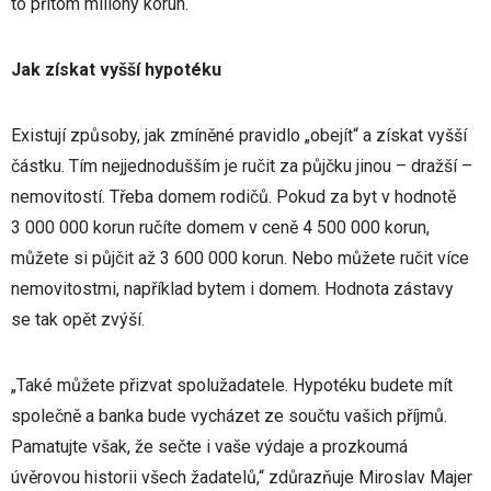
to přitom miliony korun.
Jak získat vyšší hypotéku
Existují způsoby, jak zmíněné pravidlo „obejít“ a získat vyšší
částku. Tím nejjednodušším je ručit za půjčku jinou – dražší –
nemovitostí. Třeba domem rodičů. Pokud za byt v hodnotě
3 000 000 korun ručíte domem v ceně 4 500 000 korun,
můžete si půjčit až 3 600 000 korun. Nebo můžete ručit více
nemovitostmi, například bytem i domem. Hodnota zástavy
se tak opět zvýší.
„Také můžete přizvat spolužadatele. Hypotéku budete mít
společně a banka bude vycházet ze součtu vašich příjmů.
Pamatujte však, že sečte i vaše výdaje a prozkoumá
úvěrovou historii všech žadatelů,“ zdůrazňuje Miroslav Majer