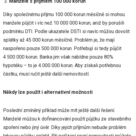
Manželé s příjmem 100 000 korun
Díky společnému příjmu 100 000 korun měsíčně si mohou
manžele půjčit i víc než 10 000 000 korun, aniž by porušili
podmínku DTI. Podle ukazatele DSTI si navíc můžou dovolit
splátky až 45 000 korun měsíčně. Problém je, že mají
naspořeno pouze 500 000 korun. Potřebují si tedy půjčit
4 500 000 korun. Banka jim však nabídne pouze 80%
hypotéku – to je 4 000 000 korun. Aby získali potřebnou
částku, musí ručit ještě další nemovitostí.
Někdy lze použít i alternativní možnosti
Poslední zmíněný příklad může mít ještě další řešení.
Manželé můžou k dofinancování použít půjčku ze stavebního
spoření nebo jiný úvěr. Díky jejich příjmům nebude problém
takovou půjčku splatit. Při pořízení první nemovitosti můžete