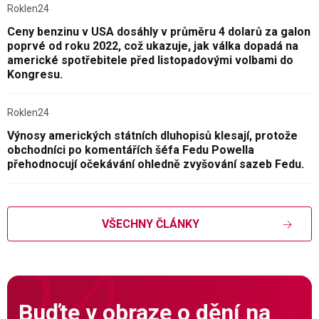
Roklen24
Ceny benzinu v USA dosáhly v průměru 4 dolarů za galon
poprvé od roku 2022, což ukazuje, jak válka dopadá na
americké spotřebitele před listopadovými volbami do
Kongresu.
Roklen24
Výnosy amerických státních dluhopisů klesají, protože
obchodníci po komentářích šéfa Fedu Powella
přehodnocují očekávání ohledně zvyšování sazeb Fedu.
VŠECHNY ČLÁNKY
Buďte v obraze o dění na