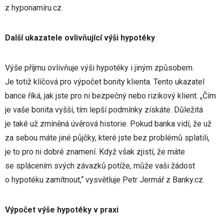
z hyponamíru.cz.
Další ukazatele ovlivňující výši hypotéky
Výše příjmu ovlivňuje výši hypotéky i jiným způsobem.
Je totiž klíčová pro výpočet bonity klienta. Tento ukazatel
bance říká, jak jste pro ni bezpečný nebo rizikový klient. „Čím
je vaše bonita vyšší, tím lepší podmínky získáte. Důležitá
je také už zmíněná úvěrová historie. Pokud banka vidí, že už
za sebou máte jiné půjčky, které jste bez problémů splatili,
je to pro ni dobré znamení. Když však zjistí, že máte
se splácením svých závazků potíže, může vaši žádost
o hypotéku zamítnout,“ vysvětluje Petr Jermář z Banky.cz.
Výpočet výše hypotéky v praxi