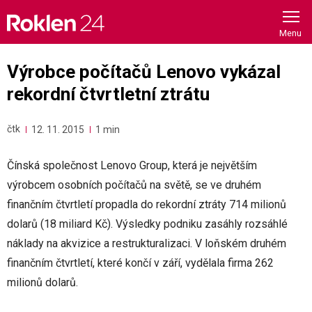
Skip
to
content
Výrobce počítačů Lenovo vykázal
rekordní čtvrtletní ztrátu
čtk
12. 11. 2015
1 min
Čínská společnost Lenovo Group, která je největším
výrobcem osobních počítačů na světě, se ve druhém
finančním čtvrtletí propadla do rekordní ztráty 714 milionů
dolarů (18 miliard Kč). Výsledky podniku zasáhly rozsáhlé
náklady na akvizice a restrukturalizaci. V loňském druhém
finančním čtvrtletí, které končí v září, vydělala firma 262
milionů dolarů.