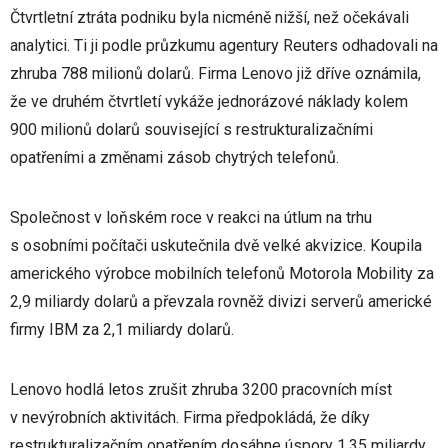
Čtvrtletní ztráta podniku byla nicméně nižší, než očekávali
analytici. Ti ji podle průzkumu agentury Reuters odhadovali na
zhruba 788 milionů dolarů. Firma Lenovo již dříve oznámila,
že ve druhém čtvrtletí vykáže jednorázové náklady kolem
900 milionů dolarů související s restrukturalizačními
opatřeními a změnami zásob chytrých telefonů.
Společnost v loňském roce v reakci na útlum na trhu
s osobními počítači uskutečnila dvě velké akvizice. Koupila
amerického výrobce mobilních telefonů Motorola Mobility za
2,9 miliardy dolarů a převzala rovněž divizi serverů americké
firmy IBM za 2,1 miliardy dolarů.
Lenovo hodlá letos zrušit zhruba 3200 pracovních míst
v nevýrobních aktivitách. Firma předpokládá, že díky
restrukturalizačním opatřením dosáhne úspory 1,35 miliardy