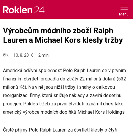
Skip
to
content
Výrobcům módního zboží Ralph
Lauren a Michael Kors klesly tržby
čtk
10. 8. 2016
2 min
Americká oděvní společnost Polo Ralph Lauren se v prvním
finančním čtvrtletí propadla do ztráty 22 milionů dolarů (532
milionů Kč). Na vině jsou nižší tržby i snahy o celkovou
reorganizaci firmy, která snižuje náklady a zavírá desetinu
prodejen. Pokles tržeb za první čtvrtletí oznámil dnes také
americký výrobce módních doplňků Michael Kors Holdings.
Čisté příjmy Polo Ralph Lauren za čtvrtletí klesly o čtyři