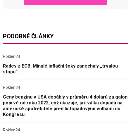
PODOBNÉ ČLÁNKY
Roklen24
Radev z ECB: Minulé inflační šoky zanechaly „trvalou
stopu“.
Roklen24
Ceny benzinu v USA dosáhly v průměru 4 dolarů za galon
poprvé od roku 2022, což ukazuje, jak válka dopadá na
americké spotřebitele před listopadovými volbami do
Kongresu.
Roklen24