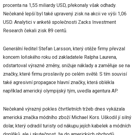
procenta na 1,55 miliardy USD, překonaly však odhady.
Nečekaně lepší byl také upravený zisk na akcii ve výši 1,06
USD. Analytici v anketě společnosti Zacks Investment
Research čekali zisk 89 centů.
Generální ředitel Stefan Larsson, který otěže firmy převzal
koncem loňského roku od zakladatele Ralpha Laurena,
odstartoval výrazné změny, snižuje náklady a zaměřuje se na
značky, které firmu proslavily po celém světě. S tím souvisí
také agresivní propagace hlavní značky, která oblékla
například americký olympijský tým, uvedla agentura AP.
Nečekaně výrazný pokles čtvrtletních tržeb dnes vykázala
americká značka módního zboží Michael Kors. Uškodil jí silný
dolar, který odradil turisty od nákupu jejích kabelek a módních
doplňků, ale i skutečnost, že do amerických obchodů