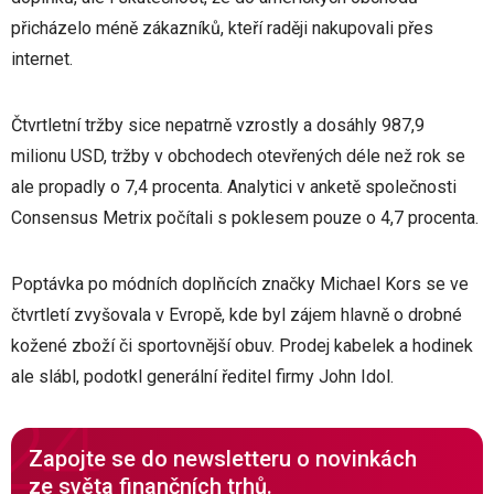
přicházelo méně zákazníků, kteří raději nakupovali přes
internet.
Čtvrtletní tržby sice nepatrně vzrostly a dosáhly 987,9
milionu USD, tržby v obchodech otevřených déle než rok se
ale propadly o 7,4 procenta. Analytici v anketě společnosti
Consensus Metrix počítali s poklesem pouze o 4,7 procenta.
Poptávka po módních doplňcích značky Michael Kors se ve
čtvrtletí zvyšovala v Evropě, kde byl zájem hlavně o drobné
kožené zboží či sportovnější obuv. Prodej kabelek a hodinek
ale slábl, podotkl generální ředitel firmy John Idol.
Zapojte se do newsletteru o novinkách
ze světa finančních trhů.