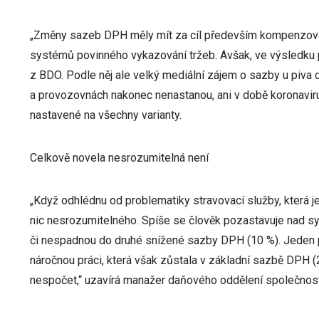
„Změny sazeb DPH měly mít za cíl především kompenzova
systémů povinného vykazování tržeb. Avšak, ve výsledku p
z BDO. Podle něj ale velký mediální zájem o sazby u piva d
a provozovnách nakonec nenastanou, ani v době koronavir
nastavené na všechny varianty.
Celkově novela nesrozumitelná není
„Když odhlédnu od problematiky stravovací služby, která j
nic nesrozumitelného. Spíše se člověk pozastavuje nad s
či nespadnou do druhé snížené sazby DPH (10 %). Jeden 
náročnou práci, která však zůstala v základní sazbě DPH (
nespočet,“ uzavírá manažer daňového oddělení společnost