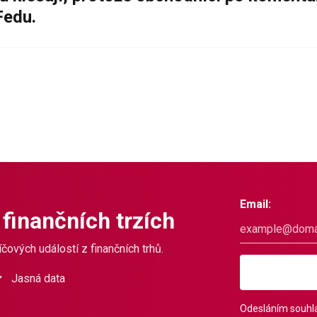
Fedu.
Email:
 finančních trzích
čových událostí z finančních trhů.
Jasná data
Odesláním souhla