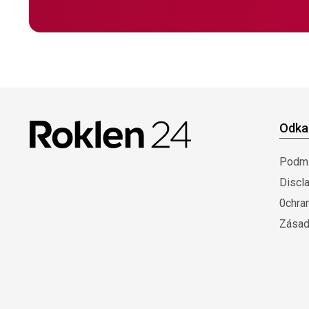
Odka
Podmí
Discl
0chra
Zásad