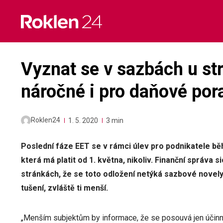
Skip
to
content
Vyznat se v sazbách u st
náročné i pro daňové por
Roklen24
1. 5. 2020
3 min
Poslední fáze EET se v rámci úlev pro podnikatele b
která má platit od 1. května, nikoliv. Finanční správa 
stránkách, že se toto odložení netýká sazbové novely,
tušení, zvláště ti menší.
„Menším subjektům by informace, že se posouvá jen účinn