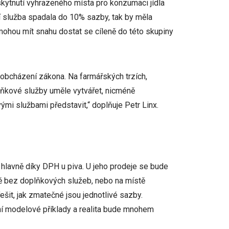
kytnutí vyhrazeného místa pro konzumaci jídla
í služba spadala do 10% sazby, tak by měla
mohou mít snahu dostat se cíleně do této skupiny
 obcházení zákona. Na farmářských trzích,
lňkové služby uměle vytvářet, nicméně
mi službami představit,“ doplňuje Petr Linx.
á hlavně díky DPH u piva. U jeho prodeje se bude
tě bez doplňkových služeb, nebo na místě
šit, jak zmatečné jsou jednotlivé sazby.
mní modelové příklady a realita bude mnohem