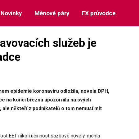
Novinky
Měnové páry
FX průvodce
ravovacích služeb je
adce
ěhem epidemie koronaviru odložila, novela DPH,
sice na konci března upozornila na svých
 ale někteří z podnikatelů o tom nemusí mít
ost EET nikoli účinnost sazbové novely, mohla