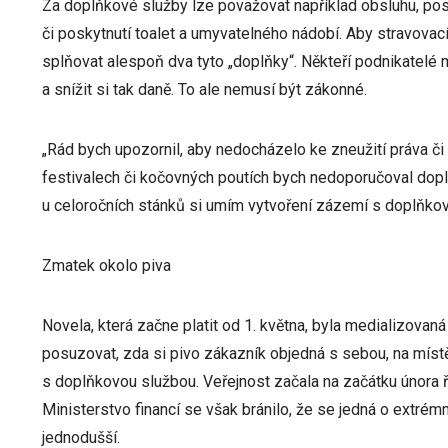
Za doplňkové služby lze považovat například obsluhu, pos
či poskytnutí toalet a umyvatelného nádobí. Aby stravovac
splňovat alespoň dva tyto „doplňky“. Někteří podnikatelé 
a snížit si tak daně. To ale nemusí být zákonné.
„Rád bych upozornil, aby nedocházelo ke zneužití práva či
festivalech či kočovných poutích bych nedoporučoval dop
u celoročních stánků si umím vytvoření zázemí s doplňkový
Zmatek okolo piva
Novela, která začne platit od 1. května, byla medializovan
posuzovat, zda si pivo zákazník objedná s sebou, na mís
s doplňkovou službou. Veřejnost začala na začátku února ře
Ministerstvo financí se však bránilo, že se jedná o extré
jednodušší.