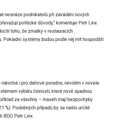
t nesnáze podnikatelů při zavádění nových
řevažují politické důvody,“ komentuje Petr Linx
ocílí toho, že zmatky v restauracích
u. Pokladní systémy budou podle něj mít hospodští
e náročná i pro daňové poradce, nevidím v novele
ystémem výběru činností, které nově spadnou
příklad za všechny – maséři mají bezpochyby
21 %). Podobných případů by se našlo určitě
i BDO Petr Linx.