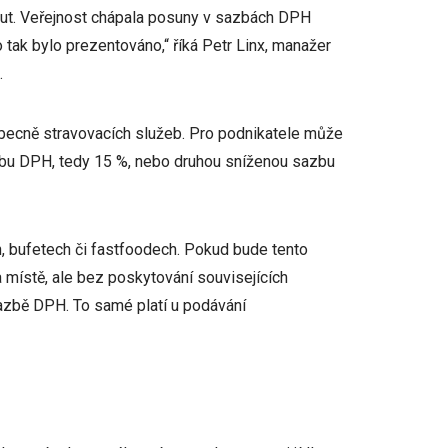
out. Veřejnost chápala posuny v sazbách DPH
 tak bylo prezentováno,“ říká Petr Linx, manažer
.
obecně stravovacích služeb. Pro podnikatele může
sazbu DPH, tedy 15 %, nebo druhou sníženou sazbu
, bufetech či fastfoodech. Pokud bude tento
 místě, ale bez poskytování souvisejících
azbě DPH. To samé platí u podávání