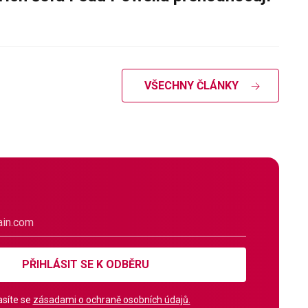
VŠECHNY ČLÁNKY
PŘIHLÁSIT SE K ODBĚRU
síte se
zásadami o ochraně osobních údajů.