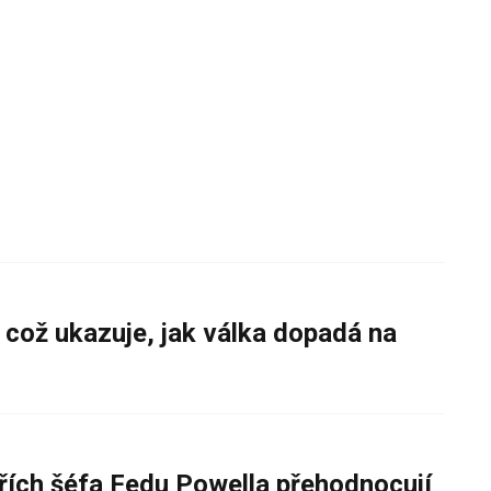
 což ukazuje, jak válka dopadá na
řích šéfa Fedu Powella přehodnocují