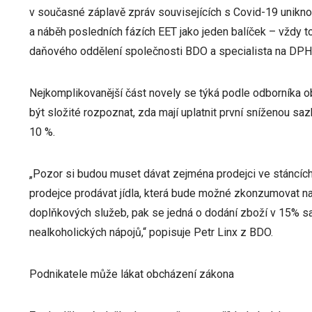
v současné záplavě zpráv souvisejících s Covid-19 unikn
a náběh posledních fázích EET jako jeden balíček – vždy to
daňového oddělení společnosti BDO a specialista na DPH
Nejkomplikovanější část novely se týká podle odborníka 
být složité rozpoznat, zda mají uplatnit první sníženou 
10 %.
„Pozor si budou muset dávat zejména prodejci ve stáncích
prodejce prodávat jídla, která bude možné zkonzumovat na
doplňkových služeb, pak se jedná o dodání zboží v 15% s
nealkoholických nápojů,“ popisuje Petr Linx z BDO.
Podnikatele může lákat obcházení zákona