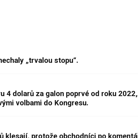
nechaly „trvalou stopu“.
 4 dolarů za galon poprvé od roku 2022,
ovými volbami do Kongresu.
ů klesají, protože obchodníci po komentá