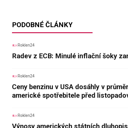
PODOBNÉ ČLÁNKY
Roklen24
Radev z ECB: Minulé inflační šoky za
Roklen24
Ceny benzinu v USA dosáhly v průměru
americké spotřebitele před listopad
Roklen24
Výnosy amerických státních dluhopis