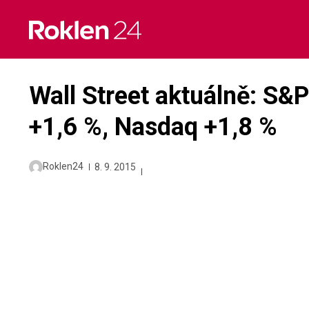
Skip
to
content
Wall Street aktuálně: S&
+1,6 %, Nasdaq +1,8 %
Roklen24
8. 9. 2015