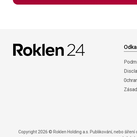
Odka
Podmí
Discl
0chra
Zásad
Copyright 2026 © Roklen Holding a.s. Publikování, nebo šířen