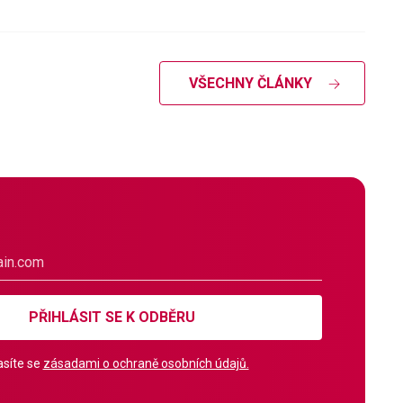
VŠECHNY ČLÁNKY
PŘIHLÁSIT SE K ODBĚRU
síte se
zásadami o ochraně osobních údajů.