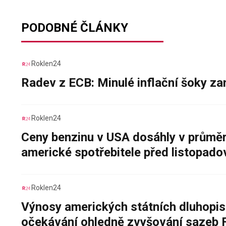
PODOBNÉ ČLÁNKY
Roklen24
Radev z ECB: Minulé inflační šoky za
Roklen24
Ceny benzinu v USA dosáhly v průměru
americké spotřebitele před listopad
Roklen24
Výnosy amerických státních dluhopis
očekávání ohledně zvyšování sazeb 