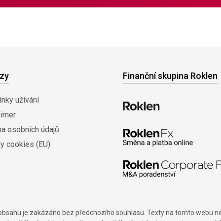
zy
Finanční skupina Roklen
nky užívání
aimer
na osobních údajů
y cookies (EU)
í obsahu je zakázáno bez předchozího souhlasu. Texty na tomto webu nes