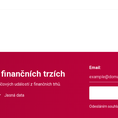
Email:
 finančních trzích
čových událostí z finančních trhů.
Jasná data
Odesláním souhla