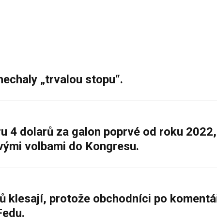
nechaly „trvalou stopu“.
 4 dolarů za galon poprvé od roku 2022,
ovými volbami do Kongresu.
ů klesají, protože obchodníci po komentá
Fedu.