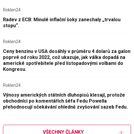
Roklen24
Radev z ECB: Minulé inflační šoky zanechaly „trvalou
stopu“.
Roklen24
Ceny benzinu v USA dosáhly v průměru 4 dolarů za galon
poprvé od roku 2022, což ukazuje, jak válka dopadá na
americké spotřebitele před listopadovými volbami do
Kongresu.
Roklen24
Výnosy amerických státních dluhopisů klesají, protože
obchodníci po komentářích šéfa Fedu Powella
přehodnocují očekávání ohledně zvyšování sazeb Fedu.
VŠECHNY ČLÁNKY