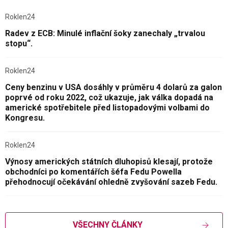
Roklen24
Radev z ECB: Minulé inflační šoky zanechaly „trvalou
stopu“.
Roklen24
Ceny benzinu v USA dosáhly v průměru 4 dolarů za galon
poprvé od roku 2022, což ukazuje, jak válka dopadá na
americké spotřebitele před listopadovými volbami do
Kongresu.
Roklen24
Výnosy amerických státních dluhopisů klesají, protože
obchodníci po komentářích šéfa Fedu Powella
přehodnocují očekávání ohledně zvyšování sazeb Fedu.
VŠECHNY ČLÁNKY