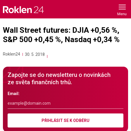
Skip
to
content
Wall Street futures: DJIA +0,56 %,
S&P 500 +0,45 %, Nasdaq +0,34 %
Roklen24
30. 5. 2018
Zapojte se do newsletteru o novinkách
ze světa finančních trhů.
Email:
PŘIHLÁSIT SE K ODBĚRU