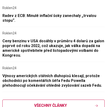
Roklen24
Radev z ECB: Minulé inflační šoky zanechaly „trvalou
stopu“.
Roklen24
Ceny benzinu v USA dosáhly v průměru 4 dolarů za galon
poprvé od roku 2022, což ukazuje, jak válka dopadá na
americké spotřebitele před listopadovými volbami do
Kongresu.
Roklen24
Výnosy amerických státních dluhopisů klesají, protože
obchodníci po komentářích šéfa Fedu Powella
přehodnocují očekávání ohledně zvyšování sazeb Fedu.
VŠECHNY ČLÁNKY