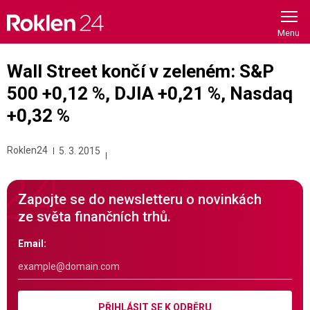
Skip
to
content
Wall Street končí v zeleném: S&P
500 +0,12 %, DJIA +0,21 %, Nasdaq
+0,32 %
Roklen24
5. 3. 2015
Zapojte se do newsletteru o novinkách
ze světa finančních trhů.
Email:
PŘIHLÁSIT SE K ODBĚRU