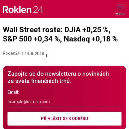
Skip
to
content
Wall Street roste: DJIA +0,25 %,
S&P 500 +0,34 %, Nasdaq +0,18 %
Roklen24
14. 8. 2018
Zapojte se do newsletteru o novinkách
ze světa finančních trhů.
Email:
PŘIHLÁSIT SE K ODBĚRU