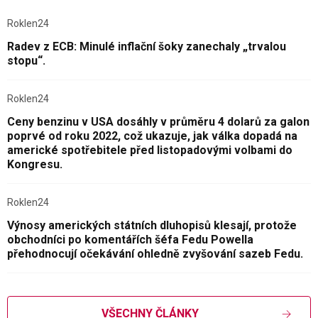
Roklen24
Radev z ECB: Minulé inflační šoky zanechaly „trvalou
stopu“.
Roklen24
Ceny benzinu v USA dosáhly v průměru 4 dolarů za galon
poprvé od roku 2022, což ukazuje, jak válka dopadá na
americké spotřebitele před listopadovými volbami do
Kongresu.
Roklen24
Výnosy amerických státních dluhopisů klesají, protože
obchodníci po komentářích šéfa Fedu Powella
přehodnocují očekávání ohledně zvyšování sazeb Fedu.
VŠECHNY ČLÁNKY