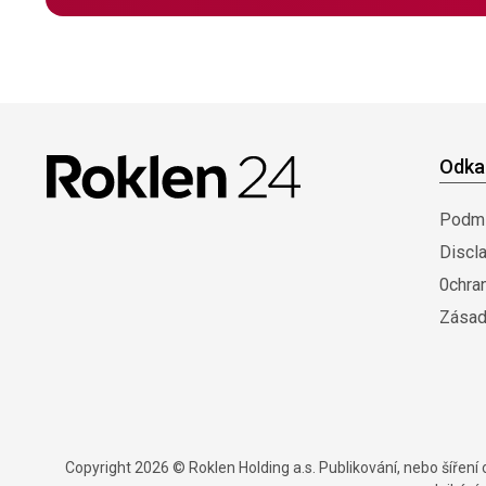
Odka
Podmí
Discl
0chra
Zásad
Copyright 2026 © Roklen Holding a.s. Publikování, nebo šířen