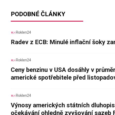
PODOBNÉ ČLÁNKY
Roklen24
Radev z ECB: Minulé inflační šoky za
Roklen24
Ceny benzinu v USA dosáhly v průměru
americké spotřebitele před listopad
Roklen24
Výnosy amerických státních dluhopis
očekávání ohledně zvyšování sazeb 