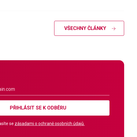
VŠECHNY ČLÁNKY
PŘIHLÁSIT SE K ODBĚRU
síte se
zásadami o ochraně osobních údajů.