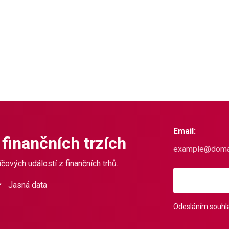
Email:
 finančních trzích
čových událostí z finančních trhů.
Jasná data
Odesláním souhla