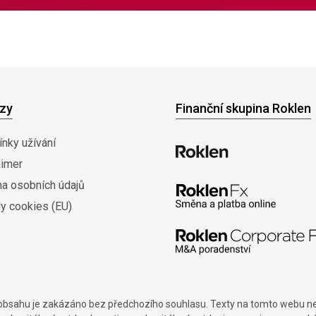
zy
Finanční skupina Roklen
nky užívání
aimer
na osobních údajů
y cookies (EU)
í obsahu je zakázáno bez předchozího souhlasu. Texty na tomto webu nes