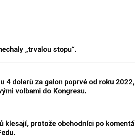
nechaly „trvalou stopu“.
 4 dolarů za galon poprvé od roku 2022,
ovými volbami do Kongresu.
ů klesají, protože obchodníci po komentá
Fedu.