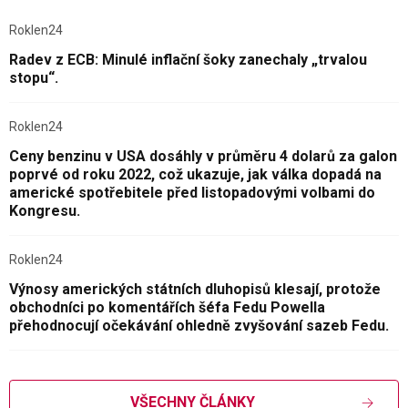
Roklen24
Radev z ECB: Minulé inflační šoky zanechaly „trvalou
stopu“.
Roklen24
Ceny benzinu v USA dosáhly v průměru 4 dolarů za galon
poprvé od roku 2022, což ukazuje, jak válka dopadá na
americké spotřebitele před listopadovými volbami do
Kongresu.
Roklen24
Výnosy amerických státních dluhopisů klesají, protože
obchodníci po komentářích šéfa Fedu Powella
přehodnocují očekávání ohledně zvyšování sazeb Fedu.
VŠECHNY ČLÁNKY