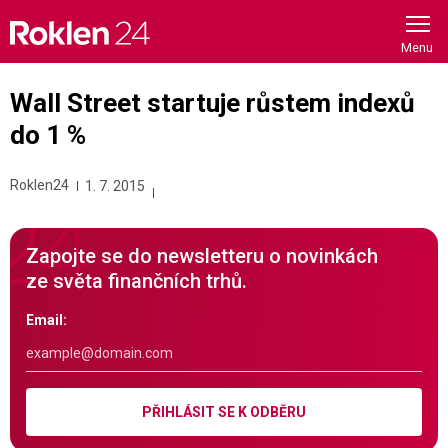
Skip
to
content
Wall Street startuje růstem indexů
do 1 %
Roklen24
1. 7. 2015
Zapojte se do newsletteru o novinkách
ze světa finančních trhů.
Email:
PŘIHLÁSIT SE K ODBĚRU