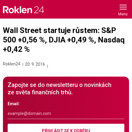
Skip
to
content
Wall Street startuje růstem: S&P
500 +0,56 %, DJIA +0,49 %, Nasdaq
+0,42 %
Roklen24
20. 9. 2016
Zapojte se do newsletteru o novinkách
ze světa finančních trhů.
Email:
PŘIHLÁSIT SE K ODBĚRU