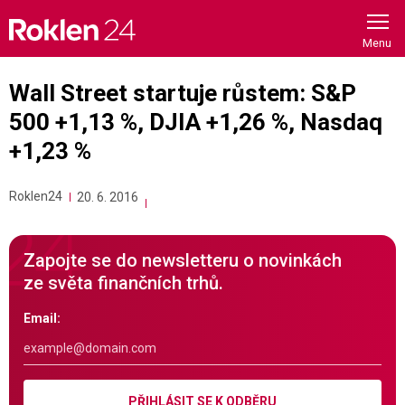
Skip
to
content
Wall Street startuje růstem: S&P
500 +1,13 %, DJIA +1,26 %, Nasdaq
+1,23 %
Roklen24
20. 6. 2016
Zapojte se do newsletteru o novinkách
ze světa finančních trhů.
Email:
PŘIHLÁSIT SE K ODBĚRU