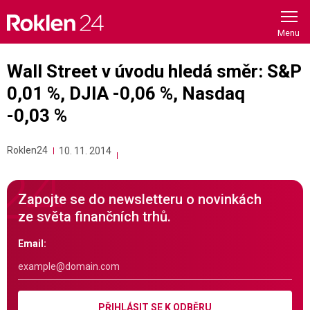
Skip
to
content
Wall Street v úvodu hledá směr: S&P
0,01 %, DJIA -0,06 %, Nasdaq
-0,03 %
Roklen24
10. 11. 2014
Zapojte se do newsletteru o novinkách
ze světa finančních trhů.
Email:
PŘIHLÁSIT SE K ODBĚRU