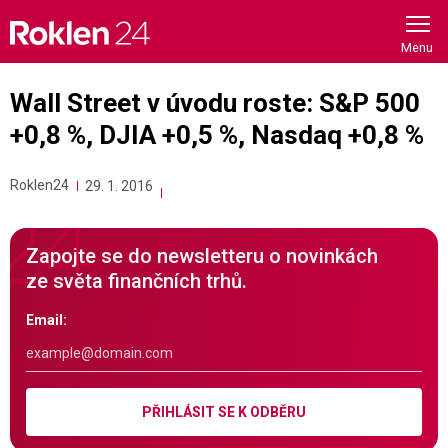
Skip
to
content
Wall Street v úvodu roste: S&P 500
+0,8 %, DJIA +0,5 %, Nasdaq +0,8 %
Roklen24
29. 1. 2016
Zapojte se do newsletteru o novinkách
ze světa finančních trhů.
Email:
PŘIHLÁSIT SE K ODBĚRU