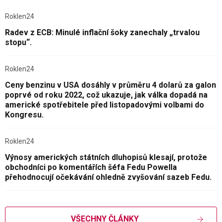
Roklen24
Radev z ECB: Minulé inflační šoky zanechaly „trvalou
stopu“.
Roklen24
Ceny benzinu v USA dosáhly v průměru 4 dolarů za galon
poprvé od roku 2022, což ukazuje, jak válka dopadá na
americké spotřebitele před listopadovými volbami do
Kongresu.
Roklen24
Výnosy amerických státních dluhopisů klesají, protože
obchodníci po komentářích šéfa Fedu Powella
přehodnocují očekávání ohledně zvyšování sazeb Fedu.
VŠECHNY ČLÁNKY