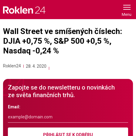
Skip
to
content
Wall Street ve smíšených číslech:
DJIA +0,75 %, S&P 500 +0,5 %,
Nasdaq -0,24 %
Roklen24
28. 4. 2020
Zapojte se do newsletteru o novinkách
ze světa finančních trhů.
Email:
PŘIHLÁSIT SE K ODBĚRU