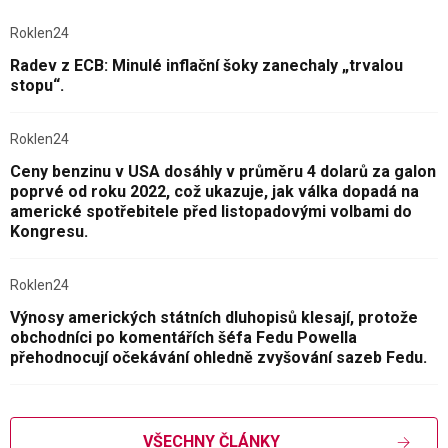
Roklen24
Radev z ECB: Minulé inflační šoky zanechaly „trvalou
stopu“.
Roklen24
Ceny benzinu v USA dosáhly v průměru 4 dolarů za galon
poprvé od roku 2022, což ukazuje, jak válka dopadá na
americké spotřebitele před listopadovými volbami do
Kongresu.
Roklen24
Výnosy amerických státních dluhopisů klesají, protože
obchodníci po komentářích šéfa Fedu Powella
přehodnocují očekávání ohledně zvyšování sazeb Fedu.
VŠECHNY ČLÁNKY