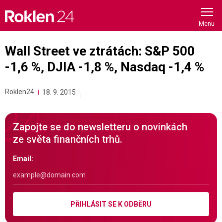
Skip
to
content
Wall Street ve ztrátách: S&P 500
-1,6 %, DJIA -1,8 %, Nasdaq -1,4 %
Roklen24
18. 9. 2015
Zapojte se do newsletteru o novinkách
ze světa finančních trhů.
Email:
PŘIHLÁSIT SE K ODBĚRU