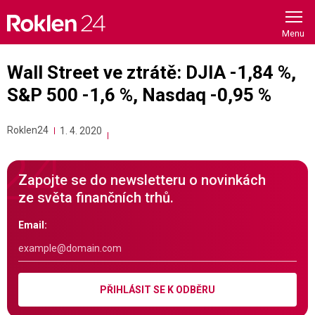
Skip
to
content
Wall Street ve ztrátě: DJIA -1,84 %,
S&P 500 -1,6 %, Nasdaq -0,95 %
Roklen24
1. 4. 2020
Zapojte se do newsletteru o novinkách
ze světa finančních trhů.
Email:
PŘIHLÁSIT SE K ODBĚRU