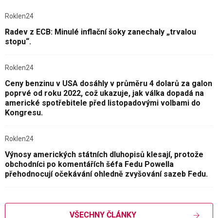
Roklen24
Radev z ECB: Minulé inflační šoky zanechaly „trvalou
stopu“.
Roklen24
Ceny benzinu v USA dosáhly v průměru 4 dolarů za galon
poprvé od roku 2022, což ukazuje, jak válka dopadá na
americké spotřebitele před listopadovými volbami do
Kongresu.
Roklen24
Výnosy amerických státních dluhopisů klesají, protože
obchodníci po komentářích šéfa Fedu Powella
přehodnocují očekávání ohledně zvyšování sazeb Fedu.
VŠECHNY ČLÁNKY