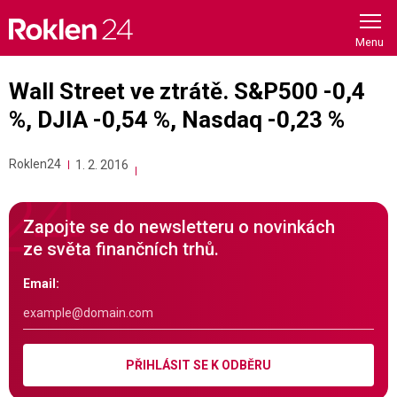
Skip
to
content
Wall Street ve ztrátě. S&P500 -0,4
%, DJIA -0,54 %, Nasdaq -0,23 %
Roklen24
1. 2. 2016
Zapojte se do newsletteru o novinkách
ze světa finančních trhů.
Email:
PŘIHLÁSIT SE K ODBĚRU