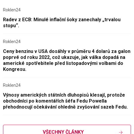
Roklen24
Radev z ECB: Minulé inflační šoky zanechaly „trvalou
stopu“.
Roklen24
Ceny benzinu v USA dosáhly v průměru 4 dolarů za galon
poprvé od roku 2022, což ukazuje, jak válka dopadá na
americké spotřebitele před listopadovými volbami do
Kongresu.
Roklen24
Výnosy amerických státních dluhopisů klesají, protože
obchodníci po komentářích šéfa Fedu Powella
přehodnocují očekávání ohledně zvyšování sazeb Fedu.
VŠECHNY ČLÁNKY