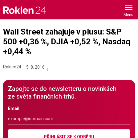
Skip
to
content
Wall Street zahajuje v plusu: S&P
500 +0,36 %, DJIA +0,52 %, Nasdaq
+0,44 %
Roklen24
5. 8. 2016
Zapojte se do newsletteru o novinkách
ze světa finančních trhů.
Email:
PŘIHLÁSIT SE K ODBĚRU