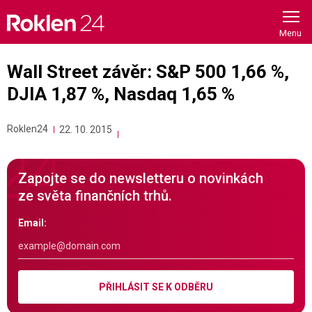
Skip
to
content
Wall Street závěr: S&P 500 1,66 %,
DJIA 1,87 %, Nasdaq 1,65 %
Roklen24
22. 10. 2015
Zapojte se do newsletteru o novinkách
ze světa finančních trhů.
Email:
PŘIHLÁSIT SE K ODBĚRU