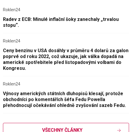
Roklen24
Radev z ECB: Minulé inflační šoky zanechaly „trvalou
stopu“.
Roklen24
Ceny benzinu v USA dosáhly v průměru 4 dolarů za galon
poprvé od roku 2022, což ukazuje, jak válka dopadá na
americké spotřebitele před listopadovými volbami do
Kongresu.
Roklen24
Výnosy amerických státních dluhopisů klesají, protože
obchodníci po komentářích šéfa Fedu Powella
přehodnocují očekávání ohledně zvyšování sazeb Fedu.
VŠECHNY ČLÁNKY