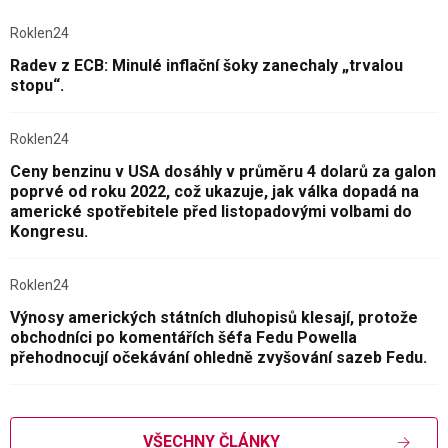
Roklen24
Radev z ECB: Minulé inflační šoky zanechaly „trvalou
stopu“.
Roklen24
Ceny benzinu v USA dosáhly v průměru 4 dolarů za galon
poprvé od roku 2022, což ukazuje, jak válka dopadá na
americké spotřebitele před listopadovými volbami do
Kongresu.
Roklen24
Výnosy amerických státních dluhopisů klesají, protože
obchodníci po komentářích šéfa Fedu Powella
přehodnocují očekávání ohledně zvyšování sazeb Fedu.
VŠECHNY ČLÁNKY