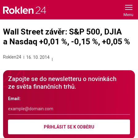
Skip
to
content
Wall Street závěr: S&P 500, DJIA
a Nasdaq +0,01 %, -0,15 %, +0,05 %
Roklen24
16. 10. 2014
Zapojte se do newsletteru o novinkách
ze světa finančních trhů.
Email:
PŘIHLÁSIT SE K ODBĚRU