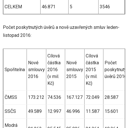
CELKEM
46.871
5
3546
Počet poskytnutých úvěrů a nově uzavřených smluv leden-
listopad 2016:
Cílová
Cílová
Nové
částka
Nové
částka
Počet
Spořitelna
smlouvy
2016
smlouvy
2015
poskytnutý
2016
(v mil.
2015
(v mil.
úvěrů 2016
Kč)
Kč)
ČMSS
173.212
74.536
167.127
72.049
28.587
SSČS
49.589
12.997
46.996
11.587
15.601
Modrá