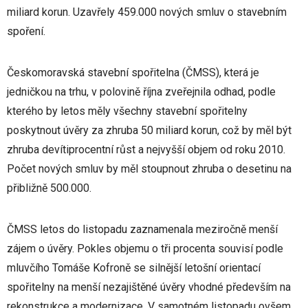
miliard korun. Uzavřely 459.000 nových smluv o stavebním
spoření.
Českomoravská stavební spořitelna (ČMSS), která je
jedničkou na trhu, v polovině října zveřejnila odhad, podle
kterého by letos měly všechny stavební spořitelny
poskytnout úvěry za zhruba 50 miliard korun, což by měl být
zhruba devítiprocentní růst a nejvyšší objem od roku 2010.
Počet nových smluv by měl stoupnout zhruba o desetinu na
přibližně 500.000.
ČMSS letos do listopadu zaznamenala meziročně menší
zájem o úvěry. Pokles objemu o tři procenta souvisí podle
mluvčího Tomáše Kofroně se silnější letošní orientací
spořitelny na menší nezajištěné úvěry vhodné především na
rekonstrukce a modernizace. V samotném listopadu ovšem