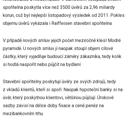
spořitelna poskytla více než 3500 úvěrů za 2,96 miliardy
korun, což byl nejlepší listopadový výsledek od 2011. Pokles
objemu úvěrů vykázala i Raiffeisen stavební spořitelna.
V případě nových smluv jejich počet meziročně klesl Modré
pyramidě. U nových smluv jí naopak stoupl objem cílové
částky, který vyjadřuje budoucí záměry zákazníka, tedy kolik
si hodlá naspořit nebo půjčit na bydlení.
Stavební spořitelny poskytují úvěry ze svých zdrojů, tedy
z vkladů klientů, kteří si spoří. Naopak hypoteční banky si na
úvěr, který poskytnou klientovi, většinou půjčují. Úrokové
sazby závisí na délce doby fixace a ceně peněz na
mezibankovním trhu.