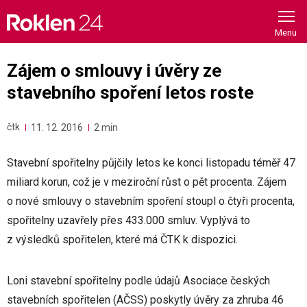
Skip
to
content
Zájem o smlouvy i úvěry ze
stavebního spoření letos roste
čtk
11. 12. 2016
2 min
Stavební spořitelny půjčily letos ke konci listopadu téměř 47
miliard korun, což je v meziroční růst o pět procenta. Zájem
o nové smlouvy o stavebním spoření stoupl o čtyři procenta,
spořitelny uzavřely přes 433.000 smluv. Vyplývá to
z výsledků spořitelen, které má ČTK k dispozici.
Loni stavební spořitelny podle údajů Asociace českých
stavebních spořitelen (AČSS) poskytly úvěry za zhruba 46