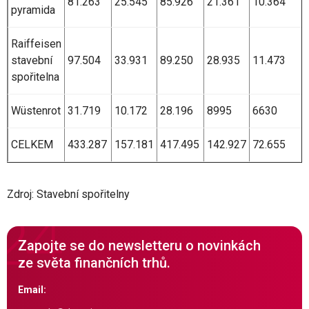
81.263
25.545
85.926
21.361
10.364
pyramida
Raiffeisen
stavební
97.504
33.931
89.250
28.935
11.473
spořitelna
Wüstenrot
31.719
10.172
28.196
8995
6630
CELKEM
433.287
157.181
417.495
142.927
72.655
Zdroj: Stavební spořitelny
Zapojte se do newsletteru o novinkách
ze světa finančních trhů.
Email: