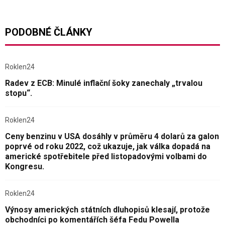
PODOBNÉ ČLÁNKY
Roklen24
Radev z ECB: Minulé inflační šoky zanechaly „trvalou
stopu“.
Roklen24
Ceny benzinu v USA dosáhly v průměru 4 dolarů za galon
poprvé od roku 2022, což ukazuje, jak válka dopadá na
americké spotřebitele před listopadovými volbami do
Kongresu.
Roklen24
Výnosy amerických státních dluhopisů klesají, protože
obchodníci po komentářích šéfa Fedu Powella