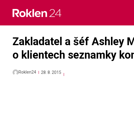
Skip
to
content
Zakladatel a šéf Ashley 
o klientech seznamky ko
Roklen24
28. 8. 2015