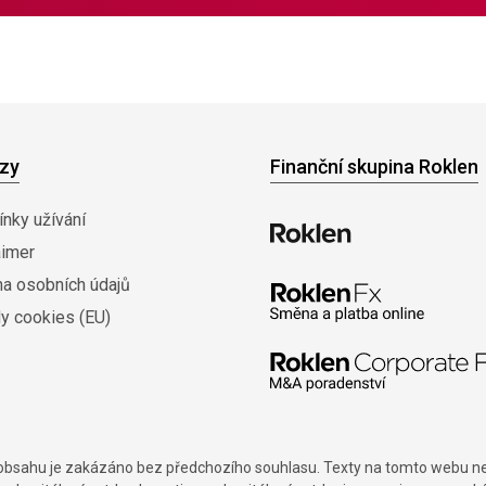
zy
Finanční skupina Roklen
nky užívání
aimer
na osobních údajů
y cookies (EU)
í obsahu je zakázáno bez předchozího souhlasu. Texty na tomto webu nes