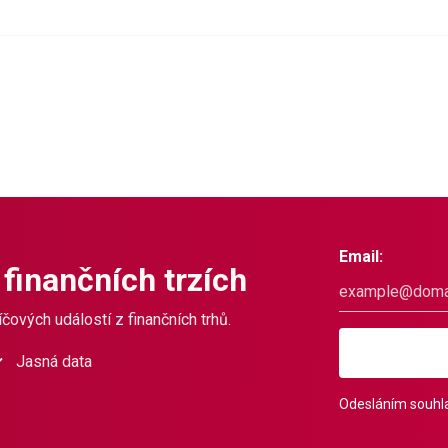
Email:
 finančních trzích
čových událostí z finančních trhů.
Jasná data
Odesláním souhla