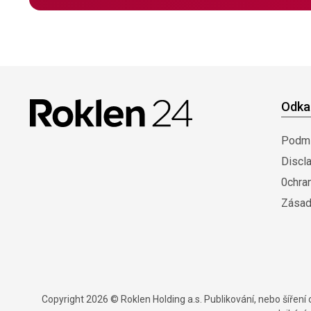
Odka
Podmí
Discl
0chra
Zásad
Copyright 2026 © Roklen Holding a.s. Publikování, nebo šířen