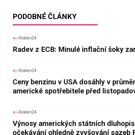
PODOBNÉ ČLÁNKY
Roklen24
Radev z ECB: Minulé inflační šoky za
Roklen24
Ceny benzinu v USA dosáhly v průměru
americké spotřebitele před listopad
Roklen24
Výnosy amerických státních dluhopis
očekávání ohledně zvyšování sazeb 