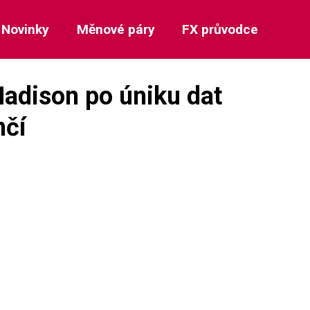
Novinky
Měnové páry
FX průvodce
Madison po úniku dat
nčí