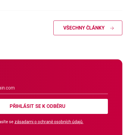
VŠECHNY ČLÁNKY
PŘIHLÁSIT SE K ODBĚRU
síte se
zásadami o ochraně osobních údajů.