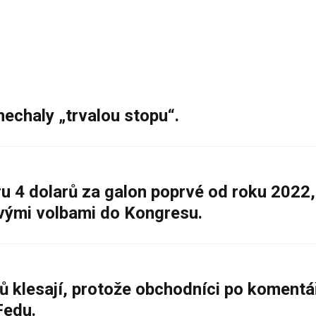
nechaly „trvalou stopu“.
 4 dolarů za galon poprvé od roku 2022,
ovými volbami do Kongresu.
ů klesají, protože obchodníci po komentá
Fedu.