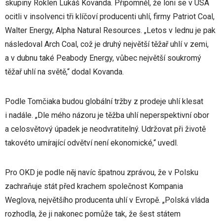
skupiny Roklen Lukáš Kovanda. Připomněl, že loni se v USA
ocitli v insolvenci tři klíčoví producenti uhlí, firmy Patriot Coal,
Walter Energy, Alpha Natural Resources. „Letos v lednu je pak
následoval Arch Coal, což je druhý největší těžař uhlí v zemi,
a v dubnu také Peabody Energy, vůbec největší soukromý
těžař uhlí na světě,“ dodal Kovanda.
Podle Tomčiaka budou globální tržby z prodeje uhlí klesat
i nadále. „Dle mého názoru je těžba uhlí neperspektivní obor
a celosvětový úpadek je neodvratitelný. Udržovat při životě
takovéto umírající odvětví není ekonomické,“ uvedl.
Pro OKD je podle něj navíc špatnou zprávou, že v Polsku
zachraňuje stát před krachem společnost Kompania
Weglova, největšího producenta uhlí v Evropě. „Polská vláda
rozhodla, že ji nakonec pomůže tak, že šest státem