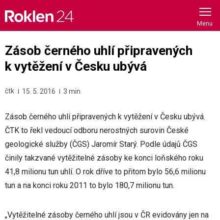
Skip
to
content
Zásob černého uhlí připravených
k vytěžení v Česku ubývá
čtk
15. 5. 2016
3 min
Zásob černého uhlí připravených k vytěžení v Česku ubývá.
ČTK to řekl vedoucí odboru nerostných surovin České
geologické služby (ČGS) Jaromír Starý. Podle údajů ČGS
činily takzvané vytěžitelné zásoby ke konci loňského roku
41,8 milionu tun uhlí. O rok dříve to přitom bylo 56,6 milionu
tun a na konci roku 2011 to bylo 180,7 milionu tun.
„Vytěžitelné zásoby černého uhlí jsou v ČR evidovány jen na