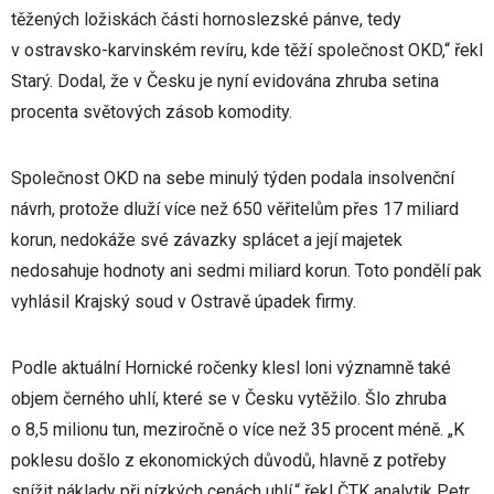
těžených ložiskách části hornoslezské pánve, tedy
v ostravsko-karvinském revíru, kde těží společnost OKD,“ řekl
Starý. Dodal, že v Česku je nyní evidována zhruba setina
procenta světových zásob komodity.
Společnost OKD na sebe minulý týden podala insolvenční
návrh, protože dluží více než 650 věřitelům přes 17 miliard
korun, nedokáže své závazky splácet a její majetek
nedosahuje hodnoty ani sedmi miliard korun. Toto pondělí pak
vyhlásil Krajský soud v Ostravě úpadek firmy.
Podle aktuální Hornické ročenky klesl loni významně také
objem černého uhlí, které se v Česku vytěžilo. Šlo zhruba
o 8,5 milionu tun, meziročně o více než 35 procent méně. „K
poklesu došlo z ekonomických důvodů, hlavně z potřeby
snížit náklady při nízkých cenách uhlí,“ řekl ČTK analytik Petr