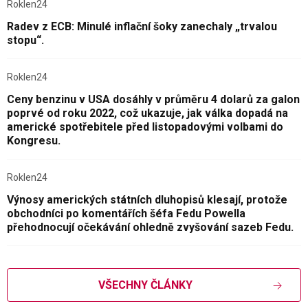
Roklen24
Radev z ECB: Minulé inflační šoky zanechaly „trvalou
stopu“.
Roklen24
Ceny benzinu v USA dosáhly v průměru 4 dolarů za galon
poprvé od roku 2022, což ukazuje, jak válka dopadá na
americké spotřebitele před listopadovými volbami do
Kongresu.
Roklen24
Výnosy amerických státních dluhopisů klesají, protože
obchodníci po komentářích šéfa Fedu Powella
přehodnocují očekávání ohledně zvyšování sazeb Fedu.
VŠECHNY ČLÁNKY