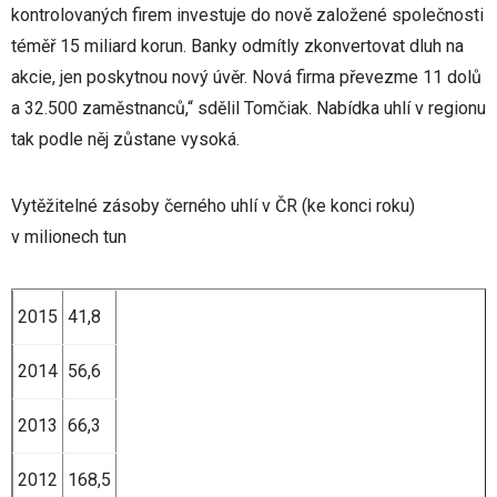
kontrolovaných firem investuje do nově založené společnosti
téměř 15 miliard korun. Banky odmítly zkonvertovat dluh na
akcie, jen poskytnou nový úvěr. Nová firma převezme 11 dolů
a 32.500 zaměstnanců,“ sdělil Tomčiak. Nabídka uhlí v regionu
tak podle něj zůstane vysoká.
Vytěžitelné zásoby černého uhlí v ČR (ke konci roku)
v milionech tun
2015
41,8
2014
56,6
2013
66,3
2012
168,5