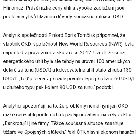
Hlinomaz. Právě nízké ceny uhlí a vysoké zadlužení jsou
podle analytiků hlavními důvody současné situace OKD.
Analytik společnosti Finlord Boris Tomčiak připomněl, že
vlastník OKD, společnost New World Resources (NWR), byla
naposled v provozním zisku v roce 2012. Uvedl, že cena
energetického uhlí byla ale tehdy na úrovni 100 amerických
dolarů za tunu (USD/t) a koksovatelné uhlí stálo zhruba 130
USD/t. „Teď je cena v případě prvního typu přibližně 60 USD/t,
u druhého typu pak kolem 90 USD za tunu,“ podotkl.
Analytici upozorňují na to, že problémy nemá nyní jen OKD,
nízké ceny uhlí podle nich dopadají negativně na celý sektor.
„Bankrotují i jiné firmy. Těžce současná situace zasahuje
těžaře ve Spojených státech,“ řekl ČTK hlavní ekonom finanční