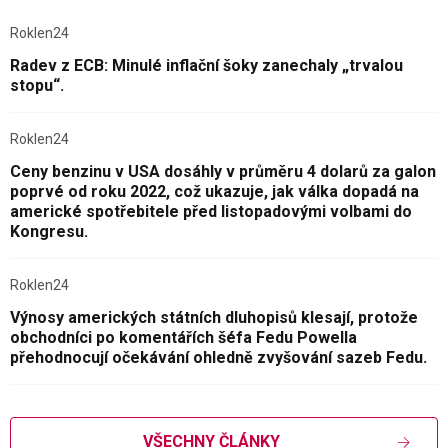
Roklen24
Radev z ECB: Minulé inflační šoky zanechaly „trvalou
stopu“.
Roklen24
Ceny benzinu v USA dosáhly v průměru 4 dolarů za galon
poprvé od roku 2022, což ukazuje, jak válka dopadá na
americké spotřebitele před listopadovými volbami do
Kongresu.
Roklen24
Výnosy amerických státních dluhopisů klesají, protože
obchodníci po komentářích šéfa Fedu Powella
přehodnocují očekávání ohledně zvyšování sazeb Fedu.
VŠECHNY ČLÁNKY