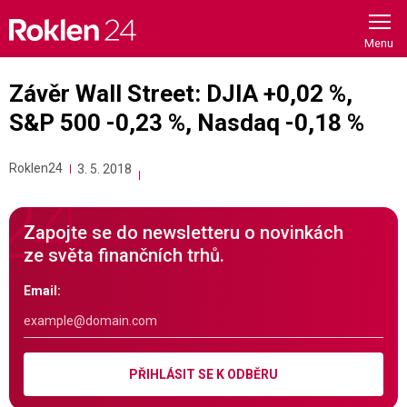
Skip
to
content
Závěr Wall Street: DJIA +0,02 %,
S&P 500 -0,23 %, Nasdaq -0,18 %
Roklen24
3. 5. 2018
Zapojte se do newsletteru o novinkách
ze světa finančních trhů.
Email:
PŘIHLÁSIT SE K ODBĚRU