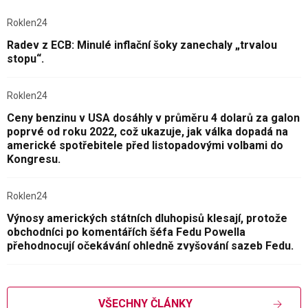
Roklen24
Radev z ECB: Minulé inflační šoky zanechaly „trvalou
stopu“.
Roklen24
Ceny benzinu v USA dosáhly v průměru 4 dolarů za galon
poprvé od roku 2022, což ukazuje, jak válka dopadá na
americké spotřebitele před listopadovými volbami do
Kongresu.
Roklen24
Výnosy amerických státních dluhopisů klesají, protože
obchodníci po komentářích šéfa Fedu Powella
přehodnocují očekávání ohledně zvyšování sazeb Fedu.
VŠECHNY ČLÁNKY