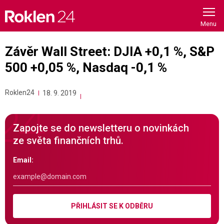
Skip
to
content
Závěr Wall Street: DJIA +0,1 %, S&P
500 +0,05 %, Nasdaq -0,1 %
Roklen24
18. 9. 2019
Zapojte se do newsletteru o novinkách
ze světa finančních trhů.
Email:
PŘIHLÁSIT SE K ODBĚRU