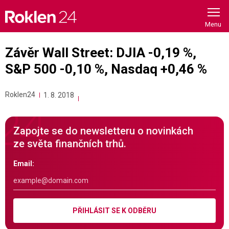
Skip
to
content
Závěr Wall Street: DJIA -0,19 %,
S&P 500 -0,10 %, Nasdaq +0,46 %
Roklen24
1. 8. 2018
Zapojte se do newsletteru o novinkách
ze světa finančních trhů.
Email:
PŘIHLÁSIT SE K ODBĚRU