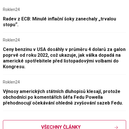
Roklen24
Radev z ECB: Minulé inflační šoky zanechaly „trvalou
stopu“.
Roklen24
Ceny benzinu v USA dosáhly v průměru 4 dolarů za galon
poprvé od roku 2022, což ukazuje, jak válka dopadá na
americké spotřebitele před listopadovými volbami do
Kongresu.
Roklen24
Výnosy amerických státních dluhopisů klesají, protože
obchodníci po komentářích šéfa Fedu Powella
přehodnocují očekávání ohledně zvyšování sazeb Fedu.
VŠECHNY ČLÁNKY