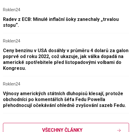
Roklen24
Radev z ECB: Minulé inflační šoky zanechaly „trvalou
stopu“.
Roklen24
Ceny benzinu v USA dosáhly v průměru 4 dolarů za galon
poprvé od roku 2022, což ukazuje, jak válka dopadá na
americké spotřebitele před listopadovými volbami do
Kongresu.
Roklen24
Výnosy amerických státních dluhopisů klesají, protože
obchodníci po komentářích šéfa Fedu Powella
přehodnocují očekávání ohledně zvyšování sazeb Fedu.
VŠECHNY ČLÁNKY