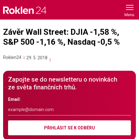
Skip
to
content
Závěr Wall Street: DJIA -1,58 %,
S&P 500 -1,16 %, Nasdaq -0,5 %
Roklen24
29. 5. 2018
Zapojte se do newsletteru o novinkách
ze světa finančních trhů.
Email:
PŘIHLÁSIT SE K ODBĚRU