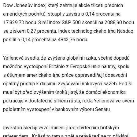
Dow Jonesův index, který zahrnuje akcie třiceti předních
amerických podniků, stoupl v závěru o 0,14 procenta na
17.829,73 bodu. Širší index S&P 500 skončil na 2088,90 bodu
se ziskem 0,27 procenta. Index technologického trhu Nasdaq
posílil o 0,14 procenta na 4843,76 bodu.
Yellenová uvedla, že zvýšená globální rizika, včetně dopadů
možného vystoupení Británie z Evropské unie na trhy, spolu
s útlumem amerického trhu práce ospravedlňují dosavadní
opatrný přístup k dalšímu zvyšování úrokových sazeb. Fed si
musí být před zvýšením úroků jistý, že domácí ekonomika
pokračuje v dostatečně silném růstu, řekla Yellenová ve svém
pololetním vystoupení v bankovním výboru Senátu.
Investoři sledují vývoj mínění před čtvrtečním britským
referendem. „Kolísá to tam a zpět a právě teď se to přiklání