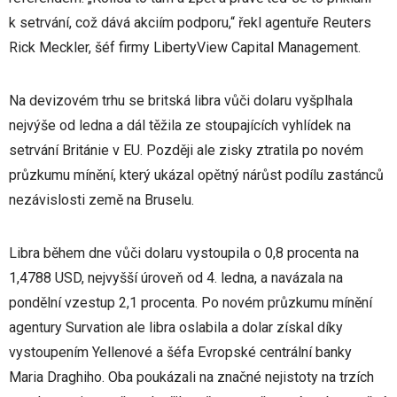
k setrvání, což dává akciím podporu,“ řekl agentuře Reuters
Rick Meckler, šéf firmy LibertyView Capital Management.
Na devizovém trhu se britská libra vůči dolaru vyšplhala
nejvýše od ledna a dál těžila ze stoupajících vyhlídek na
setrvání Británie v EU. Později ale zisky ztratila po novém
průzkumu mínění, který ukázal opětný nárůst podílu zastánců
nezávislosti země na Bruselu.
Libra během dne vůči dolaru vystoupila o 0,8 procenta na
1,4788 USD, nejvyšší úroveň od 4. ledna, a navázala na
pondělní vzestup 2,1 procenta. Po novém průzkumu mínění
agentury Survation ale libra oslabila a dolar získal díky
vystoupením Yellenové a šéfa Evropské centrální banky
Maria Draghiho. Oba poukázali na značné nejistoty na trzích