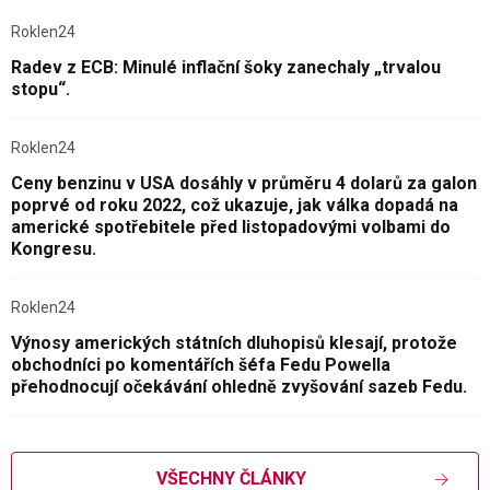
Roklen24
Radev z ECB: Minulé inflační šoky zanechaly „trvalou
stopu“.
Roklen24
Ceny benzinu v USA dosáhly v průměru 4 dolarů za galon
poprvé od roku 2022, což ukazuje, jak válka dopadá na
americké spotřebitele před listopadovými volbami do
Kongresu.
Roklen24
Výnosy amerických státních dluhopisů klesají, protože
obchodníci po komentářích šéfa Fedu Powella
přehodnocují očekávání ohledně zvyšování sazeb Fedu.
VŠECHNY ČLÁNKY