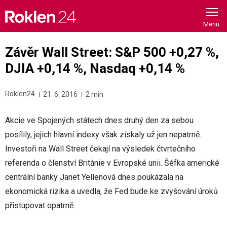
Skip
to
content
Závěr Wall Street: S&P 500 +0,27 %,
DJIA +0,14 %, Nasdaq +0,14 %
Roklen24
21. 6. 2016
2 min
Akcie ve Spojených státech dnes druhý den za sebou
posílily, jejich hlavní indexy však získaly už jen nepatrně.
Investoři na Wall Street čekají na výsledek čtvrtečního
referenda o členství Británie v Evropské unii. Šéfka americké
centrální banky Janet Yellenová dnes poukázala na
ekonomická rizika a uvedla, že Fed bude ke zvyšování úroků
přistupovat opatrně.