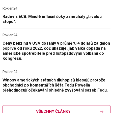
Roklen24
Radev z ECB: Minulé inflační šoky zanechaly „trvalou
stopu“.
Roklen24
Ceny benzinu v USA dosáhly v průměru 4 dolarů za galon
poprvé od roku 2022, což ukazuje, jak válka dopadá na
americké spotřebitele před listopadovými volbami do
Kongresu.
Roklen24
Výnosy amerických státních dluhopisů klesají, protože
obchodníci po komentářích šéfa Fedu Powella
přehodnocují očekávání ohledně zvyšování sazeb Fedu.
VŠECHNY ČLÁNKY