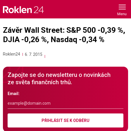
Skip
to
content
Závěr Wall Street: S&P 500 -0,39 %,
DJIA -0,26 %, Nasdaq -0,34 %
Roklen24
6. 7. 2015
Zapojte se do newsletteru o novinkách
ze světa finančních trhů.
Email:
PŘIHLÁSIT SE K ODBĚRU