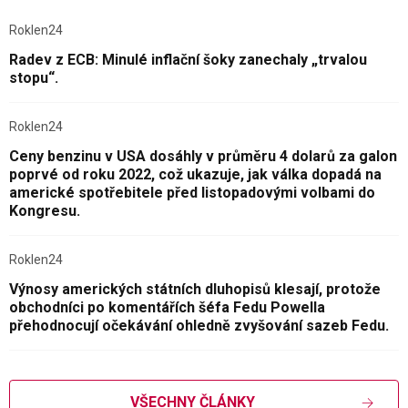
Roklen24
Radev z ECB: Minulé inflační šoky zanechaly „trvalou
stopu“.
Roklen24
Ceny benzinu v USA dosáhly v průměru 4 dolarů za galon
poprvé od roku 2022, což ukazuje, jak válka dopadá na
americké spotřebitele před listopadovými volbami do
Kongresu.
Roklen24
Výnosy amerických státních dluhopisů klesají, protože
obchodníci po komentářích šéfa Fedu Powella
přehodnocují očekávání ohledně zvyšování sazeb Fedu.
VŠECHNY ČLÁNKY