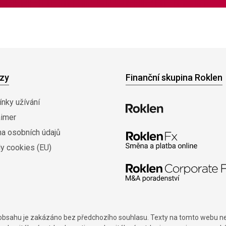
zy
Finanční skupina Roklen
nky užívání
aimer
na osobních údajů
y cookies (EU)
í obsahu je zakázáno bez předchozího souhlasu. Texty na tomto webu nes