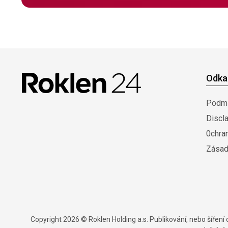
Odka
Podmí
Discl
0chra
Zásad
Copyright 2026 © Roklen Holding a.s. Publikování, nebo šířen