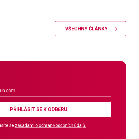
VŠECHNY ČLÁNKY
PŘIHLÁSIT SE K ODBĚRU
síte se
zásadami o ochraně osobních údajů.