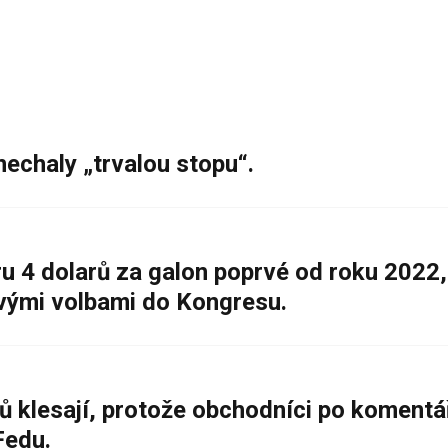
nechaly „trvalou stopu“.
 4 dolarů za galon poprvé od roku 2022,
ovými volbami do Kongresu.
ů klesají, protože obchodníci po komentá
Fedu.