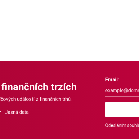
Email:
 finančních trzích
čových událostí z finančních trhů.
Jasná data
Odesláním souhla