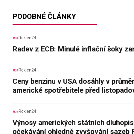
PODOBNÉ ČLÁNKY
Roklen24
Radev z ECB: Minulé inflační šoky za
Roklen24
Ceny benzinu v USA dosáhly v průměru
americké spotřebitele před listopad
Roklen24
Výnosy amerických státních dluhopis
očekávání ohledně zvyšování sazeb 