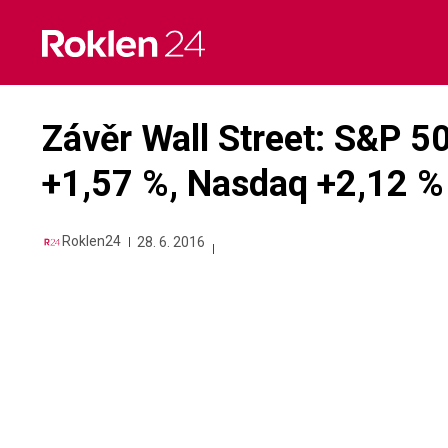
Skip
to
content
Závěr Wall Street: S&P 5
+1,57 %, Nasdaq +2,12 %
Roklen24
28. 6. 2016