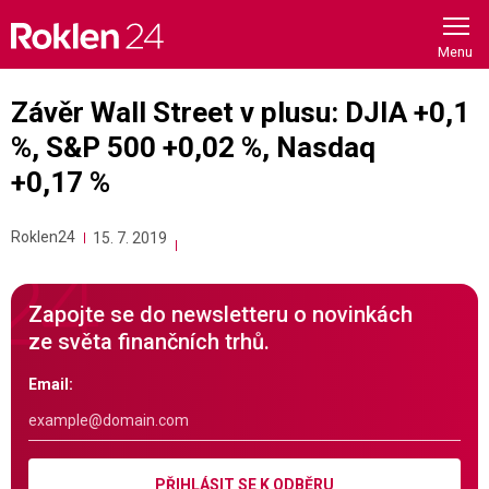
Skip
to
content
Závěr Wall Street v plusu: DJIA +0,1
%, S&P 500 +0,02 %, Nasdaq
+0,17 %
Roklen24
15. 7. 2019
Zapojte se do newsletteru o novinkách
ze světa finančních trhů.
Email:
PŘIHLÁSIT SE K ODBĚRU