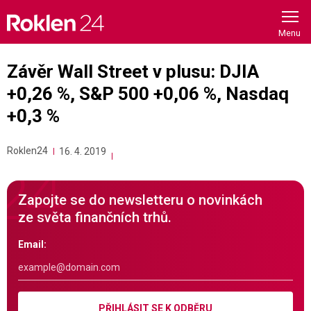
Skip
to
content
Závěr Wall Street v plusu: DJIA
+0,26 %, S&P 500 +0,06 %, Nasdaq
+0,3 %
Roklen24
16. 4. 2019
Zapojte se do newsletteru o novinkách
ze světa finančních trhů.
Email:
PŘIHLÁSIT SE K ODBĚRU