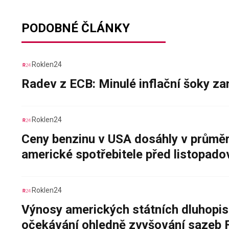
PODOBNÉ ČLÁNKY
Roklen24
Radev z ECB: Minulé inflační šoky za
Roklen24
Ceny benzinu v USA dosáhly v průměru
americké spotřebitele před listopad
Roklen24
Výnosy amerických státních dluhopis
očekávání ohledně zvyšování sazeb 