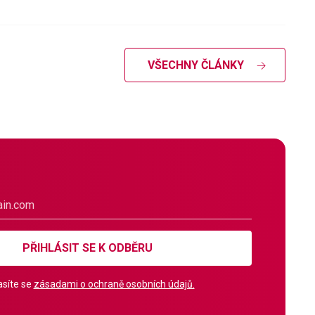
VŠECHNY ČLÁNKY
PŘIHLÁSIT SE K ODBĚRU
síte se
zásadami o ochraně osobních údajů.