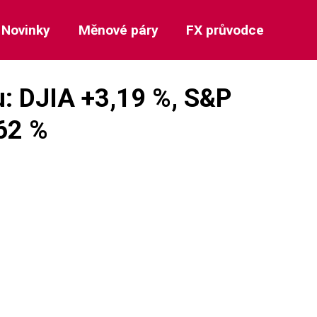
Novinky
Měnové páry
FX průvodce
su: DJIA +3,19 %, S&P
62 %