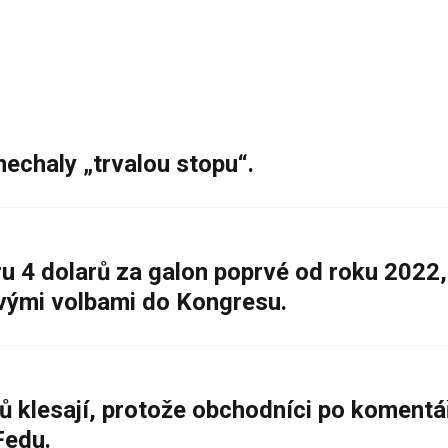
nechaly „trvalou stopu“.
 4 dolarů za galon poprvé od roku 2022,
ovými volbami do Kongresu.
ů klesají, protože obchodníci po komentá
Fedu.