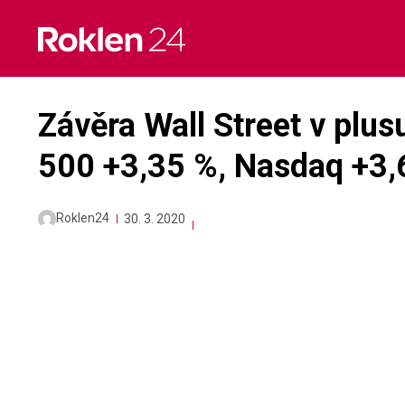
Skip
to
content
Závěra Wall Street v plu
500 +3,35 %, Nasdaq +3,
Roklen24
30. 3. 2020