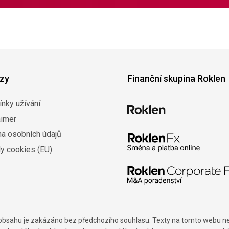
zy
Finanční skupina Roklen
nky užívání
aimer
na osobních údajů
y cookies (EU)
í obsahu je zakázáno bez předchozího souhlasu. Texty na tomto webu nes