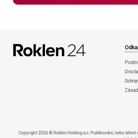
Odka
Podmí
Discl
0chra
Zásad
Copyright 2026 © Roklen Holding a.s. Publikování, nebo šířen