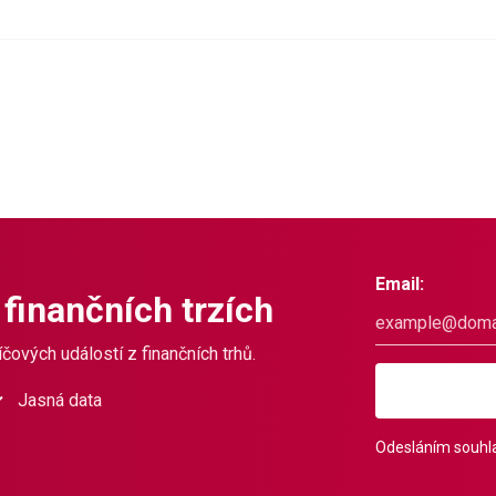
Email:
 finančních trzích
čových událostí z finančních trhů.
Jasná data
Odesláním souhla