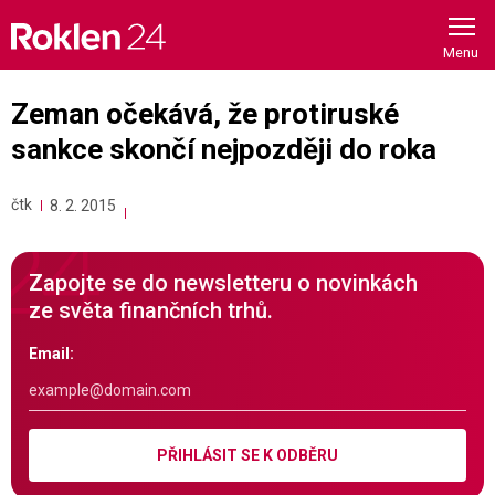
Skip
to
content
Zeman očekává, že protiruské
sankce skončí nejpozději do roka
čtk
8. 2. 2015
Zapojte se do newsletteru o novinkách
ze světa finančních trhů.
Email:
PŘIHLÁSIT SE K ODBĚRU