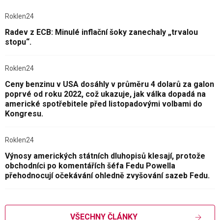
Roklen24
Radev z ECB: Minulé inflační šoky zanechaly „trvalou
stopu“.
Roklen24
Ceny benzinu v USA dosáhly v průměru 4 dolarů za galon
poprvé od roku 2022, což ukazuje, jak válka dopadá na
americké spotřebitele před listopadovými volbami do
Kongresu.
Roklen24
Výnosy amerických státních dluhopisů klesají, protože
obchodníci po komentářích šéfa Fedu Powella
přehodnocují očekávání ohledně zvyšování sazeb Fedu.
VŠECHNY ČLÁNKY