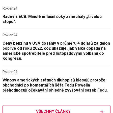
Roklen24
Radev z ECB: Minulé inflační šoky zanechaly „trvalou
stopu“.
Roklen24
Ceny benzinu v USA dosáhly v průměru 4 dolarů za galon
poprvé od roku 2022, což ukazuje, jak válka dopadá na
americké spotřebitele před listopadovými volbami do
Kongresu.
Roklen24
Výnosy amerických státních dluhopisů klesají, protože
obchodníci po komentářích šéfa Fedu Powella
přehodnocují očekávání ohledně zvyšování sazeb Fedu.
VŠECHNY ČLÁNKY