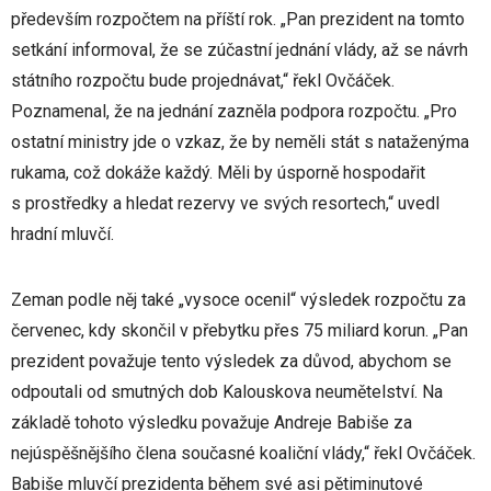
především rozpočtem na příští rok. „Pan prezident na tomto
setkání informoval, že se zúčastní jednání vlády, až se návrh
státního rozpočtu bude projednávat,“ řekl Ovčáček.
Poznamenal, že na jednání zazněla podpora rozpočtu. „Pro
ostatní ministry jde o vzkaz, že by neměli stát s nataženýma
rukama, což dokáže každý. Měli by úsporně hospodařit
s prostředky a hledat rezervy ve svých resortech,“ uvedl
hradní mluvčí.
Zeman podle něj také „vysoce ocenil“ výsledek rozpočtu za
červenec, kdy skončil v přebytku přes 75 miliard korun. „Pan
prezident považuje tento výsledek za důvod, abychom se
odpoutali od smutných dob Kalouskova neumětelství. Na
základě tohoto výsledku považuje Andreje Babiše za
nejúspěšnějšího člena současné koaliční vlády,“ řekl Ovčáček.
Babiše mluvčí prezidenta během své asi pětiminutové