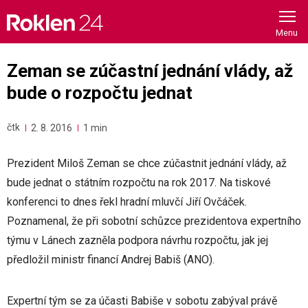
Skip
to
content
Zeman se zúčastní jednání vlády, až
bude o rozpočtu jednat
čtk
2. 8. 2016
1 min
Prezident Miloš Zeman se chce zúčastnit jednání vlády, až
bude jednat o státním rozpočtu na rok 2017. Na tiskové
konferenci to dnes řekl hradní mluvčí Jiří Ovčáček.
Poznamenal, že při sobotní schůzce prezidentova expertního
týmu v Lánech zazněla podpora návrhu rozpočtu, jak jej
předložil ministr financí Andrej Babiš (ANO).
Expertní tým se za účasti Babiše v sobotu zabýval právě