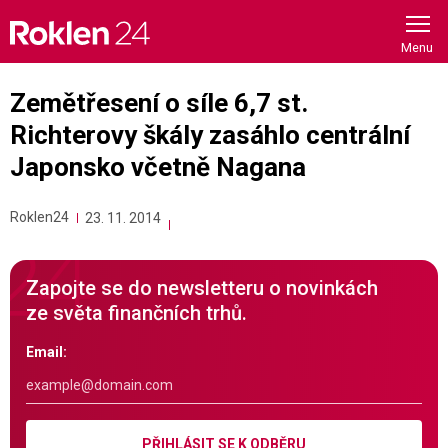
Skip
to
content
Zemětřesení o síle 6,7 st.
Richterovy škály zasáhlo centrální
Japonsko včetně Nagana
Roklen24
23. 11. 2014
Zapojte se do newsletteru o novinkách
ze světa finančních trhů.
Email:
PŘIHLÁSIT SE K ODBĚRU