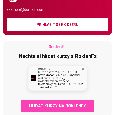
Email:
PŘIHLÁSIT SE K ODBĚRU
Nechte si hlídat kurzy s RoklenFx
HLÍDAT KURZY NA ROKLENFX