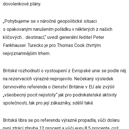
dovolenkové plány.
„Pohybujeme se v náročné geopolitické situaci
s opakovaným narušením pořádku v některých z našich
klíčových… destinací,“ uvedl generální ředitel Peter
Fankhauser. Turecko je pro Thomas Cook čtvrtým
nejvýznamnějším trhem.
Britské rozhodnutí o vystoupení z Evropské unie se podle něj
na rezervacích výrazně neprojevilo. Nečekaný výsledek
červnového referenda o členství Británie v EU ale zvýšil
„všeobecný pocit nejistoty“ jak pro podnikatelské aktivity
společnosti, tak pro její zákazníky, sdělil také.
Britská libra se po referendu výrazně propadla, vůči dolaru
nyní ztrácí zhruba 12 procent a vůči euru 8,5 procenta, což