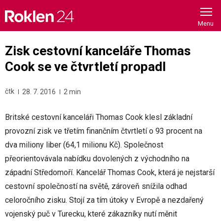
Skip
to
content
Zisk cestovní kanceláře Thomas
Cook se ve čtvrtletí propadl
čtk
28. 7. 2016
2 min
Britské cestovní kanceláři Thomas Cook klesl základní
provozní zisk ve třetím finančním čtvrtletí o 93 procent na
dva miliony liber (64,1 milionu Kč). Společnost
přeorientovávala nabídku dovolených z východního na
západní Středomoří. Kancelář Thomas Cook, která je nejstarší
cestovní společností na světě, zároveň snížila odhad
celoročního zisku. Stojí za tím útoky v Evropě a nezdařený
vojenský puč v Turecku, které zákazníky nutí měnit