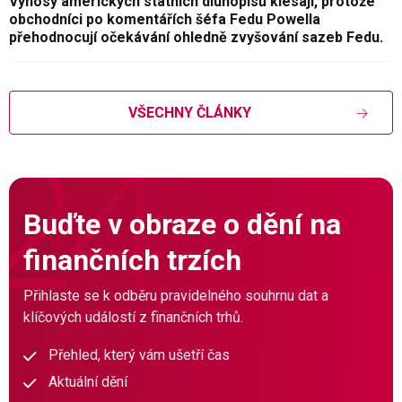
Výnosy amerických státních dluhopisů klesají, protože
obchodníci po komentářích šéfa Fedu Powella
přehodnocují očekávání ohledně zvyšování sazeb Fedu.
VŠECHNY ČLÁNKY
Buďte v obraze o dění na
finančních trzích
Přihlaste se k odběru pravidelného souhrnu dat a
klíčových událostí z finančních trhů.
Přehled, který vám ušetří čas
Aktuální dění