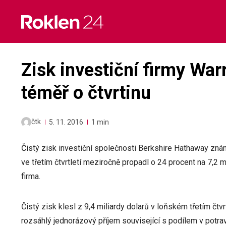
Skip
to
content
Zisk investiční firmy War
téměř o čtvrtinu
čtk
5. 11. 2016
1 min
Čistý zisk investiční společnosti Berkshire Hathaway zn
ve třetím čtvrtletí meziročně propadl o 24 procent na 7,2 m
firma.
Čistý zisk klesl z 9,4 miliardy dolarů v loňském třetím čt
rozsáhlý jednorázový příjem související s podílem v potra