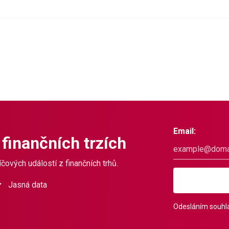
Email:
 finančních trzích
čových událostí z finančních trhů.
Jasná data
Odesláním souhla