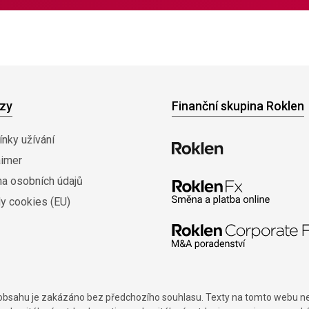
zy
Finanční skupina Roklen
nky užívání
aimer
na osobních údajů
y cookies (EU)
í obsahu je zakázáno bez předchozího souhlasu. Texty na tomto webu nes