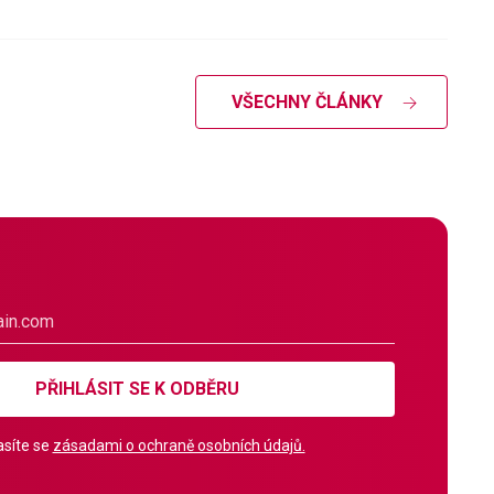
VŠECHNY ČLÁNKY
PŘIHLÁSIT SE K ODBĚRU
síte se
zásadami o ochraně osobních údajů.