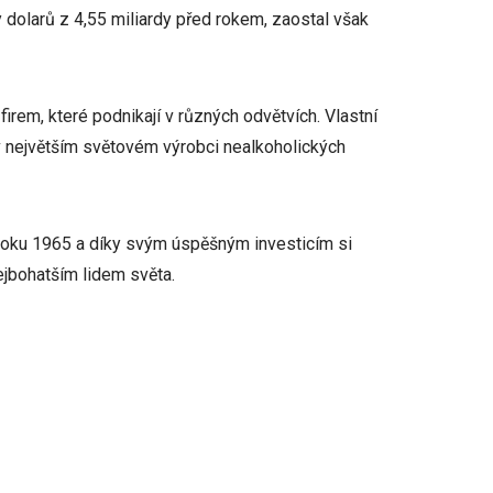
 dolarů z 4,55 miliardy před rokem, zaostal však
irem, které podnikají v různých odvětvích. Vlastní
v největším světovém výrobci nealkoholických
 roku 1965 a díky svým úspěšným investicím si
ejbohatším lidem světa.