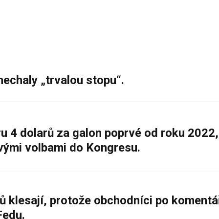
nechaly „trvalou stopu“.
 4 dolarů za galon poprvé od roku 2022,
ovými volbami do Kongresu.
ů klesají, protože obchodníci po komentá
Fedu.