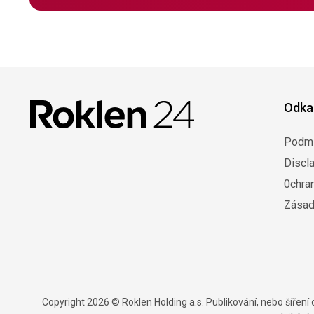
Odka
Podmí
Discl
0chra
Zásad
Copyright 2026 © Roklen Holding a.s. Publikování, nebo šířen