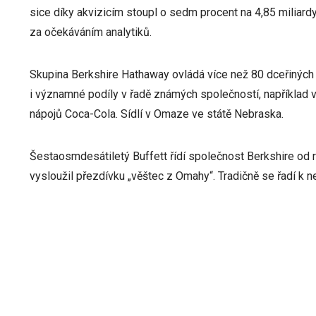
sice díky akvizicím stoupl o sedm procent na 4,85 miliardy
za očekáváním analytiků.
Skupina Berkshire Hathaway ovládá více než 80 dceřiných f
i významné podíly v řadě známých společností, například 
nápojů Coca-Cola. Sídlí v Omaze ve státě Nebraska.
Šestaosmdesátiletý Buffett řídí společnost Berkshire od
vysloužil přezdívku „věštec z Omahy“. Tradičně se řadí k n