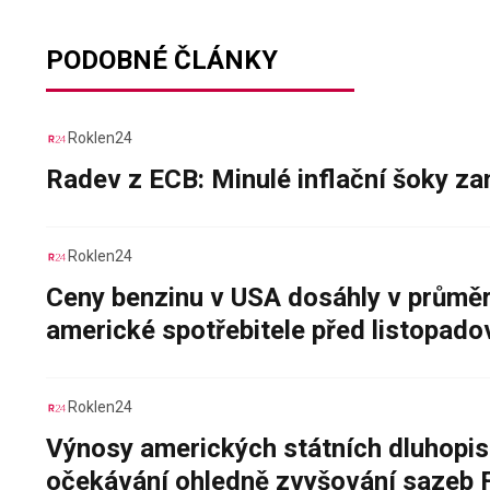
PODOBNÉ ČLÁNKY
Roklen24
Radev z ECB: Minulé inflační šoky za
Roklen24
Ceny benzinu v USA dosáhly v průměru
americké spotřebitele před listopad
Roklen24
Výnosy amerických státních dluhopis
očekávání ohledně zvyšování sazeb 