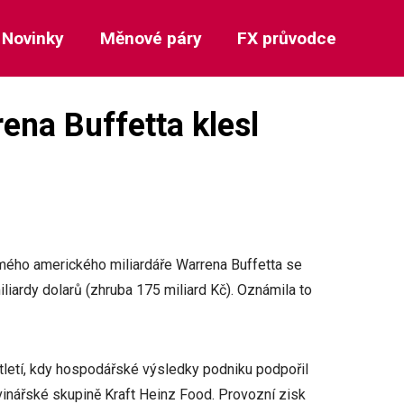
Novinky
Měnové páry
FX průvodce
rena Buffetta klesl
ámého amerického miliardáře Warrena Buffetta se
iliardy dolarů (zhruba 175 miliard Kč). Oznámila to
vrtletí, kdy hospodářské výsledky podniku podpořil
vinářské skupině Kraft Heinz Food. Provozní zisk