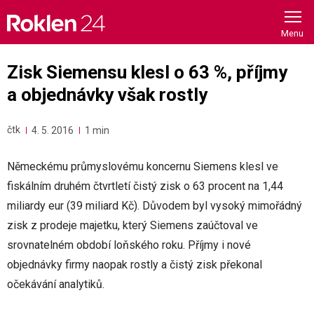
Skip
to
content
Zisk Siemensu klesl o 63 %, příjmy
a objednávky však rostly
čtk
4. 5. 2016
1 min
Německému průmyslovému koncernu Siemens klesl ve
fiskálním druhém čtvrtletí čistý zisk o 63 procent na 1,44
miliardy eur (39 miliard Kč). Důvodem byl vysoký mimořádný
zisk z prodeje majetku, který Siemens zaúčtoval ve
srovnatelném období loňského roku. Příjmy i nové
objednávky firmy naopak rostly a čistý zisk překonal
očekávání analytiků.