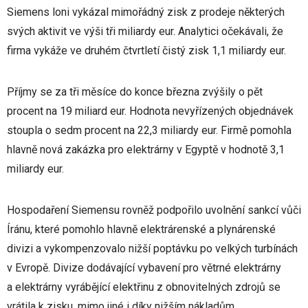
Siemens loni vykázal mimořádný zisk z prodeje některých
svých aktivit ve výši tři miliardy eur. Analytici očekávali, že
firma vykáže ve druhém čtvrtletí čistý zisk 1,1 miliardy eur.
Příjmy se za tři měsíce do konce března zvýšily o pět
procent na 19 miliard eur. Hodnota nevyřízených objednávek
stoupla o sedm procent na 22,3 miliardy eur. Firmě pomohla
hlavně nová zakázka pro elektrárny v Egyptě v hodnotě 3,1
miliardy eur.
Hospodaření Siemensu rovněž podpořilo uvolnění sankcí vůči
Íránu, které pomohlo hlavně elektrárenské a plynárenské
divizi a vykompenzovalo nižší poptávku po velkých turbínách
v Evropě. Divize dodávající vybavení pro větrné elektrárny
a elektrárny vyrábějící elektřinu z obnovitelných zdrojů se
vrátila k zisku, mimo jiné i díky nižším nákladům.