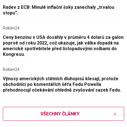
Radev z ECB: Minulé inflační šoky zanechaly „trvalou
stopu“.
Roklen24
Ceny benzinu v USA dosáhly v průměru 4 dolarů za galon
poprvé od roku 2022, což ukazuje, jak válka dopadá na
americké spotřebitele před listopadovými volbami do
Kongresu.
Roklen24
Výnosy amerických státních dluhopisů klesají, protože
obchodníci po komentářích šéfa Fedu Powella
přehodnocují očekávání ohledně zvyšování sazeb Fedu.
VŠECHNY ČLÁNKY