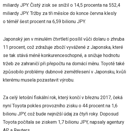
miliardy JPY. Čistý zisk se snížil o 14,5 procenta na 552,4
miliardy JPY. Tržby za tři měsíce do konce června klesly
o téměř šest procent na 6,59 bilionu JPY.
Japonský jen v minulém čtvrtletí posílil vůči dolaru o zhruba
11 procent, což zdražuje zboží vyvážené z Japonska, které
se tak stává méně konkurenceschopné, a snižuje hodnotu
tržeb ze zahraničí při přepočtu na domácí měnu. Toyotě také
způsobilo problémy dubnové zemětřesení v Japonsku, kvůli
kterému musela pozastavit výrobu.
Za celý letošní fiskální rok, který končí v březnu 2017, čeká
nyní Toyota pokles provozního zisku o 44 procent na 1,6
bilionu JPY, což bude nejnižší údaj za čtyři roky. Doposud
Toyota počítala se ziskem 1,7 bilionu JPY, napsaly agentury
AP a Reuters.