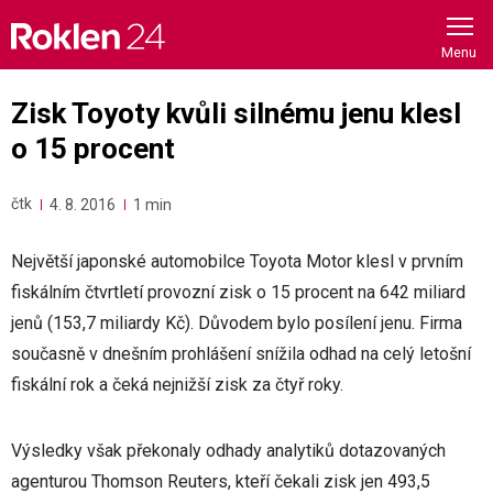
Skip
to
content
Zisk Toyoty kvůli silnému jenu klesl
o 15 procent
čtk
4. 8. 2016
1 min
Největší japonské automobilce Toyota Motor klesl v prvním
fiskálním čtvrtletí provozní zisk o 15 procent na 642 miliard
jenů (153,7 miliardy Kč). Důvodem bylo posílení jenu. Firma
současně v dnešním prohlášení snížila odhad na celý letošní
fiskální rok a čeká nejnižší zisk za čtyř roky.
Výsledky však překonaly odhady analytiků dotazovaných
agenturou Thomson Reuters, kteří čekali zisk jen 493,5