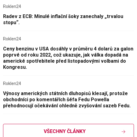
Roklen24
Radev z ECB: Minulé inflační šoky zanechaly „trvalou
stopu“.
Roklen24
Ceny benzinu v USA dosáhly v průměru 4 dolarů za galon
poprvé od roku 2022, což ukazuje, jak válka dopadá na
americké spotřebitele před listopadovými volbami do
Kongresu.
Roklen24
Výnosy amerických státních dluhopisů klesají, protože
obchodníci po komentářích šéfa Fedu Powella
přehodnocují očekávání ohledně zvyšování sazeb Fedu.
VŠECHNY ČLÁNKY