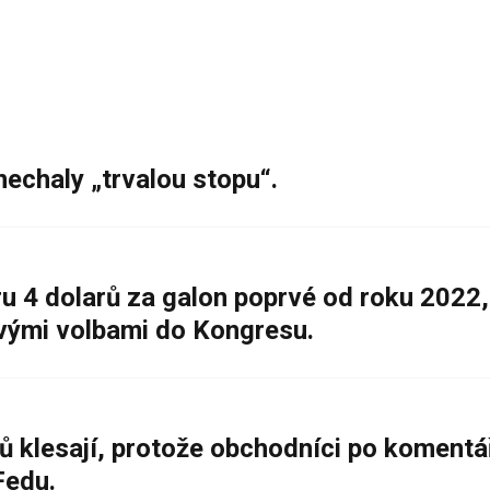
nechaly „trvalou stopu“.
 4 dolarů za galon poprvé od roku 2022,
ovými volbami do Kongresu.
ů klesají, protože obchodníci po komentá
Fedu.