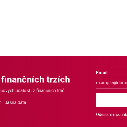
Email:
 finančních trzích
čových událostí z finančních trhů.
Jasná data
Odesláním souhla