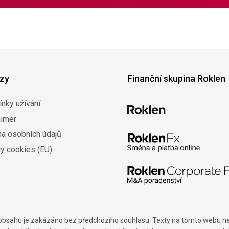
zy
Finanční skupina Roklen
nky užívání
aimer
na osobních údajů
y cookies (EU)
í obsahu je zakázáno bez předchozího souhlasu. Texty na tomto webu nes