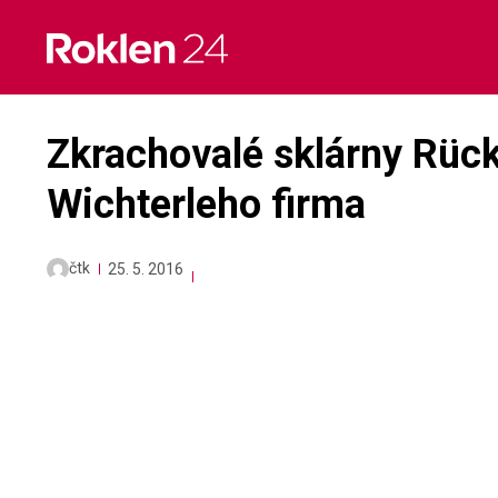
Skip
to
content
Zkrachovalé sklárny Rück
Wichterleho firma
čtk
25. 5. 2016