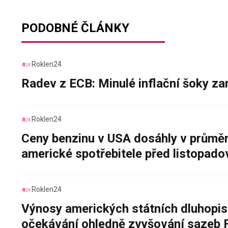
PODOBNÉ ČLÁNKY
Roklen24
Radev z ECB: Minulé inflační šoky za
Roklen24
Ceny benzinu v USA dosáhly v průměru
americké spotřebitele před listopad
Roklen24
Výnosy amerických státních dluhopis
očekávání ohledně zvyšování sazeb 