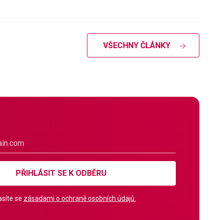
VŠECHNY ČLÁNKY
PŘIHLÁSIT SE K ODBĚRU
síte se
zásadami o ochraně osobních údajů.