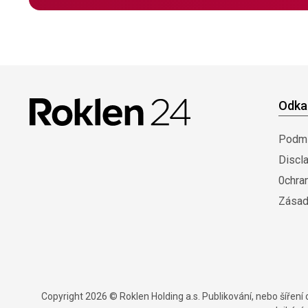
Odka
Podmí
Discl
0chra
Zásad
Copyright 2026 © Roklen Holding a.s. Publikování, nebo šířen