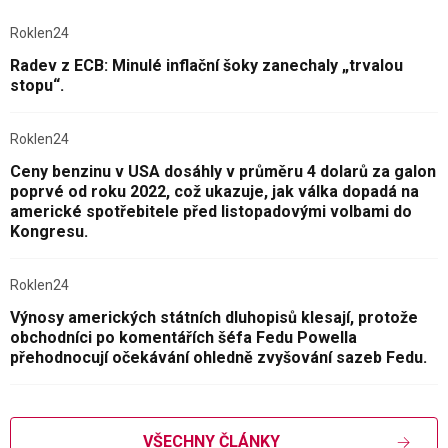
Roklen24
Radev z ECB: Minulé inflační šoky zanechaly „trvalou
stopu“.
Roklen24
Ceny benzinu v USA dosáhly v průměru 4 dolarů za galon
poprvé od roku 2022, což ukazuje, jak válka dopadá na
americké spotřebitele před listopadovými volbami do
Kongresu.
Roklen24
Výnosy amerických státních dluhopisů klesají, protože
obchodníci po komentářích šéfa Fedu Powella
přehodnocují očekávání ohledně zvyšování sazeb Fedu.
VŠECHNY ČLÁNKY